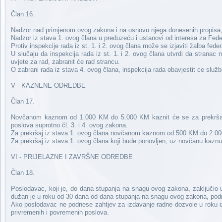
Član 16.
Nadzor nad primjenom ovog zakona i na osnovu njega donesenih propisa, 
Nadzor iz stava 1. ovog člana u preduzeću i ustanovi od interesa za Fede
Protiv inspekcije rada iz st. 1. i 2. ovog člana može se izjaviti žalba fe
U slučaju da inspekcija rada iz st. 1. i 2. ovog člana utvrdi da strana
uvjete za rad, zabranit će rad strancu.
O zabrani rada iz stava 4. ovog člana, inspekcija rada obavjestit ce služ
V - KAZNENE ODREDBE
Član 17.
Novčanom kaznom od 1.000 KM do 5.000 KM kaznit će se za prekršaj po
poslova suprotno čl. 3. i 4. ovog zakona.
Za prekršaj iz stava 1. ovog člana novčanom kaznom od 500 KM do 2.000
Za prekršaj iz stava 1. ovog člana koji bude ponovljen, uz novčanu kaznu i
VI - PRIJELAZNE I ZAVRŠNE ODREDBE
Član 18.
Poslodavac, koji je, do dana stupanja na snagu ovog zakona, zaključio
dužan je u roku od 30 dana od dana stupanja na snagu ovog zakona, podn
Ako poslodavac ne podnese zahtjev za izdavanje radne dozvole u roku iz
privremenih i povremenih poslova.