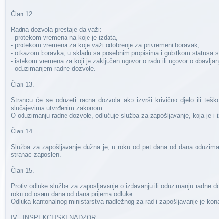
Član 12.
Radna dozvola prestaje da važi:
- protekom vremena na koje je izdata,
- protekom vremena za koje važi odobrenje za privremeni boravak,
- otkazom boravka, u skladu sa posebnim propisima i gubitkom statusa s
- istekom vremena za koji je zaključen ugovor o radu ili ugovor o obavlja
- oduzimanjem radne dozvole.
Član 13.
Strancu će se oduzeti radna dozvola ako izvrši krivično djelo ili teš
slučajevima utvrđenim zakonom.
O oduzimanju radne dozvole, odlučuje služba za zapošljavanje, koja je i 
Član 14.
Služba za zapošljavanje dužna je, u roku od pet dana od dana oduzimanj
stranac zaposlen.
Član 15.
Protiv odluke službe za zaposljavanje o izdavanju ili oduzimanju radne d
roku od osam dana od dana prijema odluke.
Odluka kantonalnog ministarstva nadležnog za rad i zapošljavanje je kona
IV - INSPEKCIJSKI NADZOR