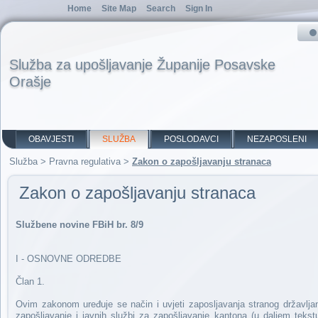
Home
Site Map
Search
Sign In
Služba za upošljavanje Županije Posavske
Orašje
OBAVJESTI
SLUŽBA
POSLODAVCI
NEZAPOSLENI
Služba
>
Pravna regulativa
>
Zakon o zapošljavanju stranaca
Zakon o zapošljavanju stranaca
Službene novine FBiH br. 8/9
I - OSNOVNE ODREDBE
Član 1.
Ovim zakonom uređuje se način i uvjeti zaposljavanja stranog državljan
zapošljavanje i javnih službi za zapošljavanje kantona (u daljem teks