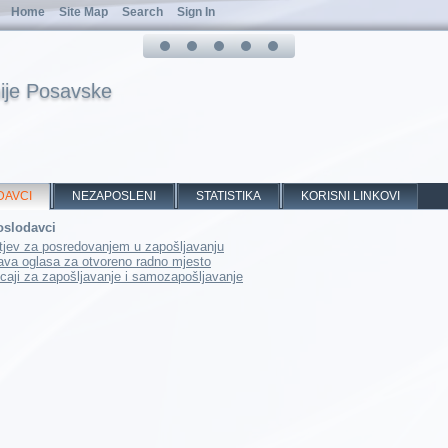
Home
Site Map
Search
Sign In
ije Posavske
DAVCI
NEZAPOSLENI
STATISTIKA
KORISNI LINKOVI
oslodavci
tjev za posredovanjem u zapošljavanju
ava oglasa za otvoreno radno mjesto
icaji za zapošljavanje i samozapošljavanje