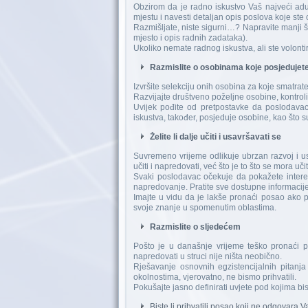
Obzirom da je radno iskustvo Vaš najveći adu
mjestu i navesti detaljan opis poslova koje ste 
Razmišljate, niste sigurni…? Napravite manji 
mjesto i opis radnih zadataka).
Ukoliko nemate radnog iskustva, ali ste volontirali
Razmislite o osobinama koje posjedujet
Izvršite selekciju onih osobina za koje smatrat
Razvijajte društveno poželjne osobine, kontrol
Uvijek pođite od pretpostavke da poslodavac 
iskustva, također, posjeduje osobine, kao što su:
Želite li dalje učiti i usavršavati se
Suvremeno vrijeme odlikuje ubrzan razvoj i usv
učiti i napredovati, već što je to što se mora učit
Svaki poslodavac očekuje da pokažete intere
napredovanje. Pratite sve dostupne informacije, 
Imajte u vidu da je lakše pronaći posao ako 
svoje znanje u spomenutim oblastima.
Razmislite o sljedećem
Pošto je u današnje vrijeme teško pronaći pos
napredovati u struci nije ništa neobično.
Rješavanje osnovnih egzistencijalnih pitanj
okolnostima, vjerovatno, ne bismo prihvatili.
Pokušajte jasno definirati uvjete pod kojima bis
Biste li prihvatili posao koji ne odgovara 