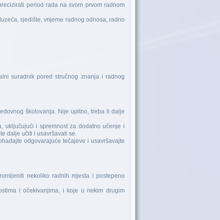
 precizirati period rada na svom prvom radnom
duzeća, sjedište, vrijeme radnog odnosa, radno
jalni suradnik pored stručnog znanja i radnog
edovnog školovanja. Nije upitno, treba li dalje
 uključujući i spremnost za dodatno učenje i
 dalje učiti i usavršavati se.
ohađajte odgovarajuće tečajeve i usavršavajte
promijeniti nekoliko radnih mjesta i postepeno
ostima i očekivanjima, i koje u nekim drugim