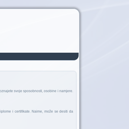
e poznajete svoje sposobnosti, osobine i namjere.
iplome i certifikate. Naime, može se desiti da