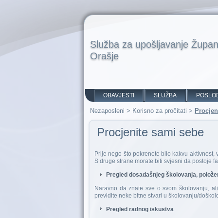
Služba za upošljavanje Župan
Orašje
OBAVJESTI
SLUŽBA
POSLO
Nezaposleni
>
Korisno za pročitati
>
Procjen
Procjenite sami sebe
Prije nego što pokrenete bilo kakvu aktivnost, v
S druge strane morate biti svjesni da postoje fa
Pregled dosadašnjeg školovanja, položen
Naravno da znate sve o svom školovanju, ali p
previdite neke bitne stvari u školovanju/doško
Pregled radnog iskustva