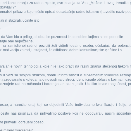
t pri konkuriranju za radno mjesto, evo pitanja za Vas: „Možete li ovog trenutka
obavljali?“
šematski prikaz u kojem ćete opisati dosadašnje radno iskustvo (navedite naziv po
 ili stažirali, učinite isto.
e
e da Vam idu u prilog, ali obratite pozornost i na osobine kojima se ne ponosite.
irajte one nepoželjne.
na zamišljenoj radnoj poziciji želi vidjeti idealnu osobu, očekujući da potenci
 motivacija za rad, ustrajnost, fleksibilnost, dobre komunikacijske vještine i sl.
ajanje novih tehnologija koje nije lako pratiti na razini znanja stečenog tjekom r
i.
s u vezi sa svojom strukom, dobru informisanost o suvremenim tokovima razvoja,
razgovarajte s kolegama o novostima u struci, identificirajte oblasti u kojima možete
poznajete rad na računalu i barem jedan strani jezik. Ukoliko imate mogućnost, p
ao, a naročito onaj koji će objediniti Vaše individualne kvalifikacije i želje, 
a često nas prisiljava da prihvatimo poslove koji ne odgovaraju našim sposobn
te prihvatili određeni posao.
Vašim kvalifikacijama?