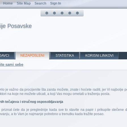
Home
Site Map
Search
Sign In
ije Posavske
DAVCI
NEZAPOSLENI
STATISTIKA
KORISNI LINKOVI
ite sami sebe
rlo je važno da procijenite šta zaista možete, znate i hoćete raditi, jer Vi najbolj
ktori na koje ne možete uticati, a koji Vas mogu ometati u traženju posla.
ih tečajeva i stručnog osposobljavanja
riznat ćete da je preglednije kada sve to stavite na papir i prikupite stečene d
lovanju, a to Vam je najmanje potrebno u trenutku kada tražite posao.