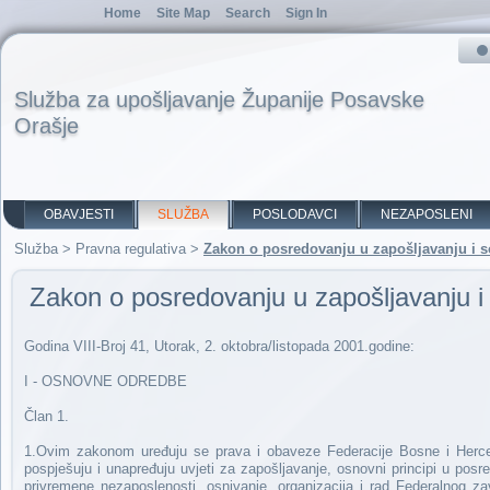
Home
Site Map
Search
Sign In
Služba za upošljavanje Županije Posavske
Orašje
OBAVJESTI
SLUŽBA
POSLODAVCI
NEZAPOSLENI
Služba
>
Pravna regulativa
>
Zakon o posredovanju u zapošljavanju i s
Zakon o posredovanju u zapošljavanju i 
Godina VIII-Broj 41, Utorak, 2. oktobra/listopada 2001.godine:
I - OSNOVNE ODREDBE
Član 1.
1.Ovim zakonom uređuju se prava i obaveze Federacije Bosne i Hercego
pospješuju i unapređuju uvjeti za zapošljavanje, osnovni principi u posr
privremene nezaposlenosti, osnivanje, organizacija i rad Federalnog za