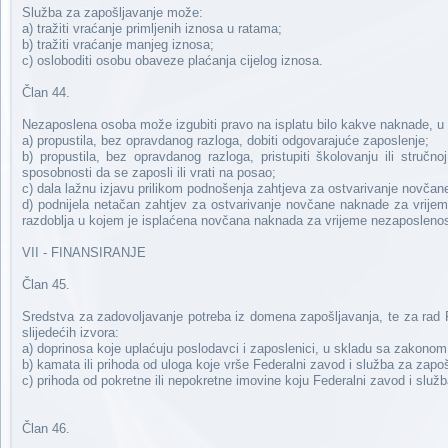
Služba za zapošljavanje može:
a) tražiti vraćanje primljenih iznosa u ratama;
b) tražiti vraćanje manjeg iznosa;
c) osloboditi osobu obaveze plaćanja cijelog iznosa.
Član 44.
Nezaposlena osoba može izgubiti pravo na isplatu bilo kakve naknade, u
a) propustila, bez opravdanog razloga, dobiti odgovarajuće zaposlenje;
b) propustila, bez opravdanog razloga, pristupiti školovanju ili stručn
sposobnosti da se zaposli ili vrati na posao;
c) dala lažnu izjavu prilikom podnošenja zahtjeva za ostvarivanje novča
d) podnijela netačan zahtjev za ostvarivanje novčane naknade za vrijem
razdoblja u kojem je isplaćena novčana naknada za vrijeme nezaposlenos
VII - FINANSIRANJE
Član 45.
Sredstva za zadovoljavanje potreba iz domena zapošljavanja, te za rad 
slijedećih izvora:
a) doprinosa koje uplaćuju poslodavci i zaposlenici, u skladu sa zakonom
b) kamata ili prihoda od uloga koje vrše Federalni zavod i služba za zapoš
c) prihoda od pokretne ili nepokretne imovine koju Federalni zavod i služ
Član 46.