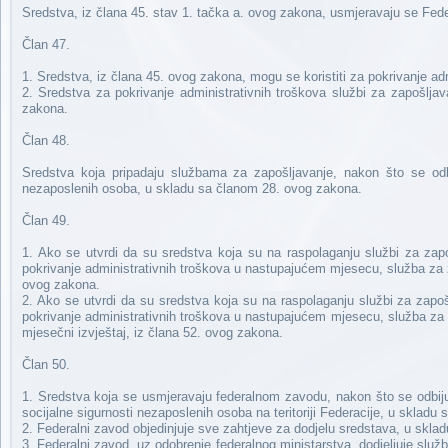
Sredstva, iz člana 45. stav 1. tačka a. ovog zakona, usmjeravaju se Fed
Član 47.
1. Sredstva, iz člana 45. ovog zakona, mogu se koristiti za pokrivanje ad
2. Sredstva za pokrivanje administrativnih troškova službi za zapošlja
zakona.
Član 48.
Sredstva koja pripadaju službama za zapošljavanje, nakon što se odbiju
nezaposlenih osoba, u skladu sa članom 28. ovog zakona.
Član 49.
1. Ako se utvrdi da su sredstva koja su na raspolaganju službi za zapoš
pokrivanje administrativnih troškova u nastupajućem mjesecu, služba za za
ovog zakona.
2. Ako se utvrdi da su sredstva koja su na raspolaganju službi za zapošl
pokrivanje administrativnih troškova u nastupajućem mjesecu, služba za
mjesečni izvještaj, iz člana 52. ovog zakona.
Član 50.
1. Sredstva koja se usmjeravaju federalnom zavodu, nakon što se odbiju a
socijalne sigurnosti nezaposlenih osoba na teritoriji Federacije, u sklad
2. Federalni zavod objedinjuje sve zahtjeve za dodjelu sredstava, u skla
3. Federalni zavod, uz odobrenje federalnog ministarstva, dodjeljuje služ