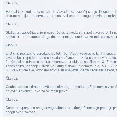
Član 59.
Federalni zavod preuzet će od Zavoda za zapošljavanje Bosne i Herc
dokumentaciju, sredstva za rad, poslovni prostor i drugu imovinu potreb
Član 60.
Služba za zapošljavanje preuzet će od Zavoda za zapošljavanje BiH i pos
arhivu, akte, predmete, drugu dokumentaciju, sredstva za rad, poslovni p
Član 61.
1. U cilju realizacije odredaba čl. 59. i 60. Vlada Federacije BiH imenov
tekstu: komisija) formirane u skladu sa članom 3. Zakona o imovini Zavo
2. Komisija, odnosno arbitar, imenovan u skladu sa članom 3. Zakona
zaposlenika, raspodjeli sredstva i drugih stvari i predmeta iz čl. 59. i 60.
3. Odluke komisije, odnosno arbitra su obavezujuće za Federalni zavod, sl
Član 62.
Osobe koje su primale novčanu naknadu, u skladu sa Zakonom o zapošlja
sa ovim zakonom, ako na to imaju pravo.
Član 63.
Danom stupanja na snagu ovog zakona na teritoriji Federacije prestaje pri
snagu ovog zakona.