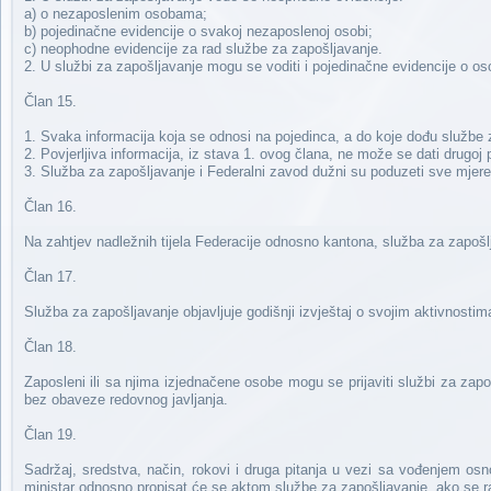
a) o nezaposlenim osobama;
b) pojedinačne evidencije o svakoj nezaposlenoj osobi;
c) neophodne evidencije za rad službe za zapošljavanje.
2. U službi za zapošljavanje mogu se voditi i pojedinačne evidencije o o
Član 15.
1. Svaka informacija koja se odnosi na pojedinca, a do koje dođu službe 
2. Povjerljiva informacija, iz stava 1. ovog člana, ne može se dati drugoj 
3. Služba za zapošljavanje i Federalni zavod dužni su poduzeti sve mjere k
Član 16.
Na zahtjev nadležnih tijela Federacije odnosno kantona, služba za zapošl
Član 17.
Služba za zapošljavanje objavljuje godišnji izvještaj o svojim aktivnostim
Član 18.
Zaposleni ili sa njima izjednačene osobe mogu se prijaviti službi za zapo
bez obaveze redovnog javljanja.
Član 19.
Sadržaj, sredstva, način, rokovi i druga pitanja u vezi sa vođenjem osn
ministar odnosno propisat će se aktom službe za zapošljavanje, ako se r