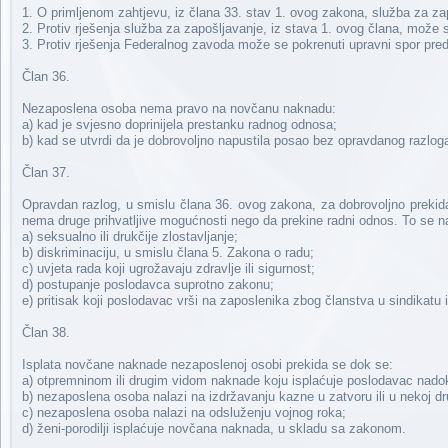
1. O primljenom zahtjevu, iz člana 33. stav 1. ovog zakona, služba za za
2. Protiv rješenja služba za zapošljavanje, iz stava 1. ovog člana, može 
3. Protiv rješenja Federalnog zavoda može se pokrenuti upravni spor pr
Član 36.
Nezaposlena osoba nema pravo na novčanu naknadu:
a) kad je svjesno doprinijela prestanku radnog odnosa;
b) kad se utvrdi da je dobrovoljno napustila posao bez opravdanog razlog
Član 37.
Opravdan razlog, u smislu člana 36. ovog zakona, za dobrovoljno prekid
nema druge prihvatljive mogućnosti nego da prekine radni odnos. To se naro
a) seksualno ili drukčije zlostavljanje;
b) diskriminaciju, u smislu člana 5. Zakona o radu;
c) uvjeta rada koji ugrožavaju zdravlje ili sigurnost;
d) postupanje poslodavca suprotno zakonu;
e) pritisak koji poslodavac vrši na zaposlenika zbog članstva u sindikatu i
Član 38.
Isplata novčane naknade nezaposlenoj osobi prekida se dok se:
a) otpremninom ili drugim vidom naknade koju isplaćuje poslodavac nad
b) nezaposlena osoba nalazi na izdržavanju kazne u zatvoru ili u nekoj 
c) nezaposlena osoba nalazi na odsluženju vojnog roka;
d) ženi-porodilji isplaćuje novčana naknada, u skladu sa zakonom.