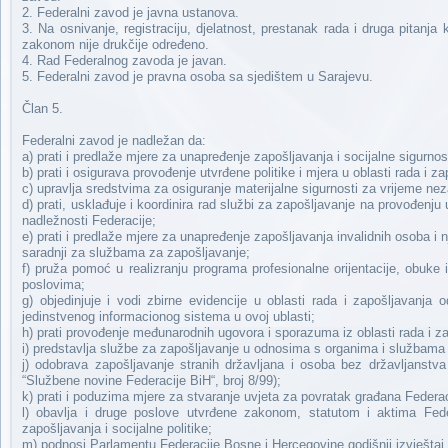
2. Federalni zavod je javna ustanova.
3. Na osnivanje, registraciju, djelatnost, prestanak rada i druga pitan
zakonom nije drukčije određeno.
4. Rad Federalnog zavoda je javan.
5. Federalni zavod je pravna osoba sa sjedištem u Sarajevu.
Član 5.
Federalni zavod je nadležan da:
a) prati i predlaže mjere za unapređenje zapošljavanja i socijalne sigurno
b) prati i osigurava provođenje utvrđene politike i mjera u oblasti rada i za
c) upravlja sredstvima za osiguranje materijalne sigurnosti za vrijeme n
d) prati, usklađuje i koordinira rad službi za zapošljavanje na provođenju 
nadležnosti Federacije;
e) prati i predlaže mjere za unapređenje zapošljavanja invalidnih osoba i n
saradnji za službama za zapošljavanje;
f) pruža pomoć u realizranju programa profesionalne orijentacije, obuke
poslovima;
g) objedinjuje i vodi zbirne evidencije u oblasti rada i zapošljavanja 
jedinstvenog informacionog sistema u ovoj ublasti;
h) prati provođenje međunarodnih ugovora i sporazuma iz oblasti rada i z
i) predstavlja službe za zapošljavanje u odnosima s organima i službama
j) odobrava zapošljavanje stranih državljana i osoba bez državljanstv
“Službene novine Federacije BiH“, broj 8/99);
k) prati i poduzima mjere za stvaranje uvjeta za povratak građana Federa
l) obavlja i druge poslove utvrđene zakonom, statutom i aktima Fe
zapošljavanja i socijalne politike;
m) podnosi Parlamentu Federacije Bosne i Hercegovine godišnji izvještaj 