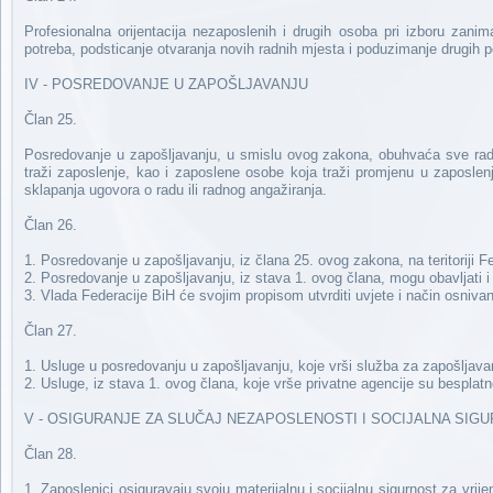
Profesionalna orijentacija nezaposlenih i drugih osoba pri izboru zanim
potreba, podsticanje otvaranja novih radnih mjesta i poduzimanje drugih p
IV - POSREDOVANJE U ZAPOŠLJAVANJU
Član 25.
Posredovanje u zapošljavanju, u smislu ovog zakona, obuhvaća sve rad
traži zaposlenje, kao i zaposlene osobe koja traži promjenu u zaposle
sklapanja ugovora o radu ili radnog angažiranja.
Član 26.
1. Posredovanje u zapošljavanju, iz člana 25. ovog zakona, na teritoriji
2. Posredovanje u zapošljavanju, iz stava 1. ovog člana, mogu obavljati 
3. Vlada Federacije BiH će svojim propisom utvrditi uvjete i način osnivan
Član 27.
1. Usluge u posredovanju u zapošljavanju, koje vrši služba za zapošljava
2. Usluge, iz stava 1. ovog člana, koje vrše privatne agencije su besplat
V - OSIGURANJE ZA SLUČAJ NEZAPOSLENOSTI I SOCIJALNA SI
Član 28.
1. Zaposlenici osiguravaju svoju materijalnu i socijalnu sigurnost za vr