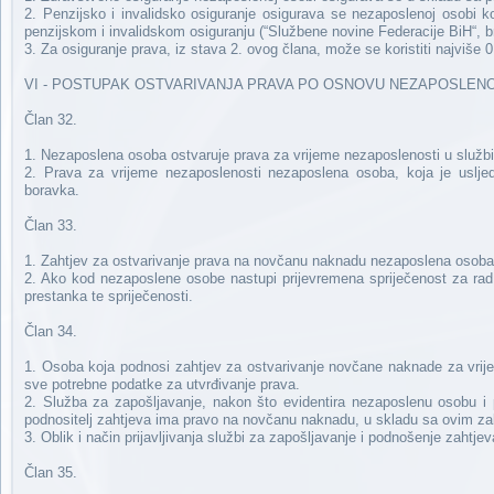
2. Penzijsko i invalidsko osiguranje osigurava se nezaposlenoj osobi k
penzijskom i invalidskom osiguranju (“Službene novine Federacije BiH“, br
3. Za osiguranje prava, iz stava 2. ovog člana, može se koristiti najviše
VI - POSTUPAK OSTVARIVANJA PRAVA PO OSNOVU NEZAPOSLEN
Član 32.
1. Nezaposlena osoba ostvaruje prava za vrijeme nezaposlenosti u službi
2. Prava za vrijeme nezaposlenosti nezaposlena osoba, koja je usljed 
boravka.
Član 33.
1. Zahtjev za ostvarivanje prava na novčanu naknadu nezaposlena osoba
2. Ako kod nezaposlene osobe nastupi prijevremena spriječenost za rad
prestanka te spriječenosti.
Član 34.
1. Osoba koja podnosi zahtjev za ostvarivanje novčane naknade za vrij
sve potrebne podatke za utvrđivanje prava.
2. Služba za zapošljavanje, nakon što evidentira nezaposlenu osobu i 
podnositelj zahtjeva ima pravo na novčanu naknadu, u skladu sa ovim z
3. Oblik i način prijavljivanja službi za zapošljavanje i podnošenje zaht
Član 35.