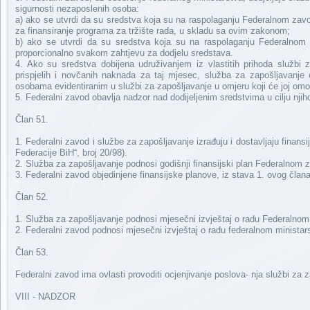
sigurnosti nezaposlenih osoba:
a) ako se utvrdi da su sredstva koja su na raspolaganju Federalnom zavod
za finansiranje programa za tržište rada, u skladu sa ovim zakonom;
b) ako se utvrdi da su sredstva koja su na raspolaganju Federalnom z
proporcionalno svakom zahtjevu za dodjelu sredstava.
4. Ako su sredstva dobijena udruživanjem iz vlastitih prihoda službi
prispjelih i novčanih naknada za taj mjesec, služba za zapošljavanj
osobama evidentiranim u službi za zapošljavanje u omjeru koji će joj omo
5. Federalni zavod obavlja nadzor nad dodijeljenim sredstvima u cilju nj
Član 51.
1. Federalni zavod i službe za zapošljavanje izrađuju i dostavljaju fin
Federacije BiH“, broj 20/98).
2. Služba za zapošljavanje podnosi godišnji finansijski plan Federalnom 
3. Federalni zavod objedinjene finansijske planove, iz stava 1. ovog član
Član 52.
1. Služba za zapošljavanje podnosi mjesečni izvještaj o radu Federalno
2. Federalni zavod podnosi mjesečni izvještaj o radu federalnom ministar
Član 53.
Federalni zavod ima ovlasti provoditi ocjenjivanje poslova- nja službi za 
VIII - NADZOR