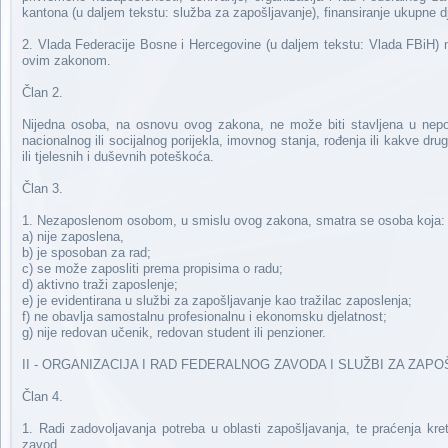
kantona (u daljem tekstu: služba za zapošljavanje), finansiranje ukupne dje
2. Vlada Federacije Bosne i Hercegovine (u daljem tekstu: Vlada FBiH) na
ovim zakonom.
Član 2.
Nijedna osoba, na osnovu ovog zakona, ne može biti stavljena u nepovol
nacionalnog ili socijalnog porijekla, imovnog stanja, rođenja ili kakve druge
ili tjelesnih i duševnih poteškoća.
Član 3.
1. Nezaposlenom osobom, u smislu ovog zakona, smatra se osoba koja:
a) nije zaposlena,
b) je sposoban za rad;
c) se može zaposliti prema propisima o radu;
d) aktivno traži zaposlenje;
e) je evidentirana u službi za zapošljavanje kao tražilac zaposlenja;
f) ne obavlja samostalnu profesionalnu i ekonomsku djelatnost;
g) nije redovan učenik, redovan student ili penzioner.
II - ORGANIZACIJA I RAD FEDERALNOG ZAVODA I SLUŽBI ZA ZAP
Član 4.
1. Radi zadovoljavanja potreba u oblasti zapošljavanja, te praćenja kr
zavod.