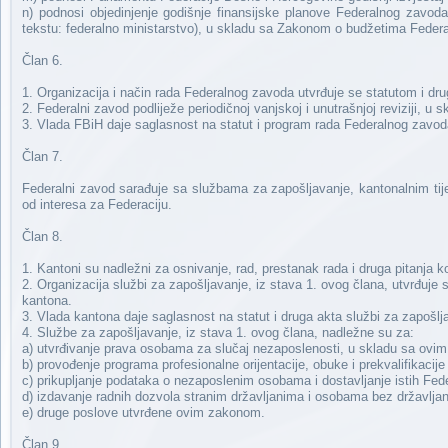
n) podnosi objedinjenje godišnje finansijske planove Federalnog zavod
tekstu: federalno ministarstvo), u skladu sa Zakonom o budžetima Federac
Član 6.
1. Organizacija i način rada Federalnog zavoda utvrđuje se statutom i 
2. Federalni zavod podliježe periodičnoj vanjskoj i unutrašnjoj reviziji, u
3. Vlada FBiH daje saglasnost na statut i program rada Federalnog zavod
Član 7.
Federalni zavod sarađuje sa službama za zapošljavanje, kantonalnim tijel
od interesa za Federaciju.
Član 8.
1. Kantoni su nadležni za osnivanje, rad, prestanak rada i druga pitanja 
2. Organizacija službi za zapošljavanje, iz stava 1. ovog člana, utvrđuj
kantona.
3. Vlada kantona daje saglasnost na statut i druga akta službi za zapošlja
4. Službe za zapošljavanje, iz stava 1. ovog člana, nadležne su za:
a) utvrđivanje prava osobama za slučaj nezaposlenosti, u skladu sa ovi
b) provođenje programa profesionalne orijentacije, obuke i prekvalifikac
c) prikupljanje podataka o nezaposlenim osobama i dostavljanje istih Fe
d) izdavanje radnih dozvola stranim državljanima i osobama bez državlja
e) druge poslove utvrđene ovim zakonom.
Član 9.