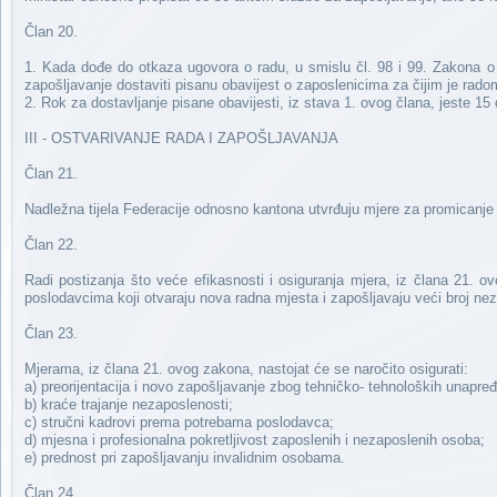
Član 20.
1. Kada dođe do otkaza ugovora o radu, u smislu čl. 98 i 99. Zakona o 
zapošljavanje dostaviti pisanu obavijest o zaposlenicima za čijim je rado
2. Rok za dostavljanje pisane obavijesti, iz stava 1. ovog člana, jeste 1
III - OSTVARIVANJE RADA I ZAPOŠLJAVANJA
Član 21.
Nadležna tijela Federacije odnosno kantona utvrđuju mjere za promicanje o
Član 22.
Radi postizanja što veće efikasnosti i osiguranja mjera, iz člana 21.
poslodavcima koji otvaraju nova radna mjesta i zapošljavaju veći broj ne
Član 23.
Mjerama, iz člana 21. ovog zakona, nastojat će se naročito osigurati:
a) preorijentacija i novo zapošljavanje zbog tehničko- tehnoloških unapređ
b) kraće trajanje nezaposlenosti;
c) stručni kadrovi prema potrebama poslodavca;
d) mjesna i profesionalna pokretljivost zaposlenih i nezaposlenih osoba;
e) prednost pri zapošljavanju invalidnim osobama.
Član 24.