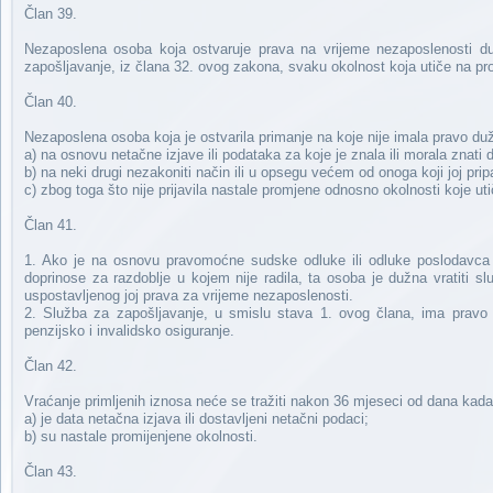
Član 39.
Nezaposlena osoba koja ostvaruje prava na vrijeme nezaposlenosti du
zapošljavanje, iz člana 32. ovog zakona, svaku okolnost koja utiče na pro
Član 40.
Nezaposlena osoba koja je ostvarila primanje na koje nije imala pravo dužn
a) na osnovu netačne izjave ili podataka za koje je znala ili morala znati 
b) na neki drugi nezakoniti način ili u opsegu većem od onoga koji joj prip
c) zbog toga što nije prijavila nastale promjene odnosno okolnosti koje ut
Član 41.
1. Ako je na osnovu pravomoćne sudske odluke ili odluke poslodavca n
doprinose za razdoblje u kojem nije radila, ta osoba je dužna vratiti
uspostavljenog joj prava za vrijeme nezaposlenosti.
2. Služba za zapošljavanje, u smislu stava 1. ovog člana, ima pravo 
penzijsko i invalidsko osiguranje.
Član 42.
Vraćanje primljenih iznosa neće se tražiti nakon 36 mjeseci od dana kada
a) je data netačna izjava ili dostavljeni netačni podaci;
b) su nastale promijenjene okolnosti.
Član 43.