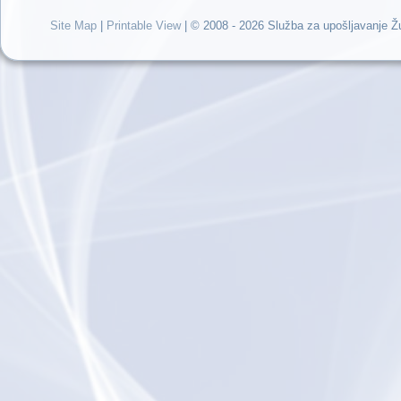
Site Map
|
Printable View
| © 2008 - 2026 Služba za upošljavanje 