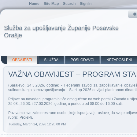
Home
Site Map
Search
Sign In
Služba za upošljavanje Županije Posavske
Orašje
OBAVJESTI
SLUŽBA
POSLODAVCI
NEZAPOSLENI
VAŽNA OBAVIJEST – PROGRAM STA
(Sarajevo, 24.3.2026. godine) - Federalni zavod za zapošljavanje obavj
sufinansiranja samozapošljavanja – Start up 2026 odvijati planiranom dinam
Prijave na navedeni program bit će omogućene na web portalu Zavoda u slje
25.03., 26.03. i 27.03.2026. godine, u periodu od 08:00 do 16:00 sati.
Pozivamo sve zainteresirane osobe, koje ispunjavaju uslove, da svoje prija
rubrici Projekti.
Tuesday, March 24, 2026 12:28:00 PM