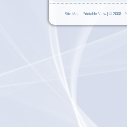
Site Map
|
Printable View
| © 2008 - 