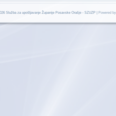
2026 Služba za upošljavanje Županije Posavske Orašje - SZUZP |
Powered by