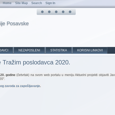
Home
Site Map
Search
Sign In
ije Posavske
DAVCI
NEZAPOSLENI
STATISTIKA
KORISNI LINKOVI
re Tražim poslodavca 2020.
20. godine
(četvrtak) na svom web portalu u meniju Aktuelni projekti objaviti J
20".
og zavoda za zapošljavanje
.