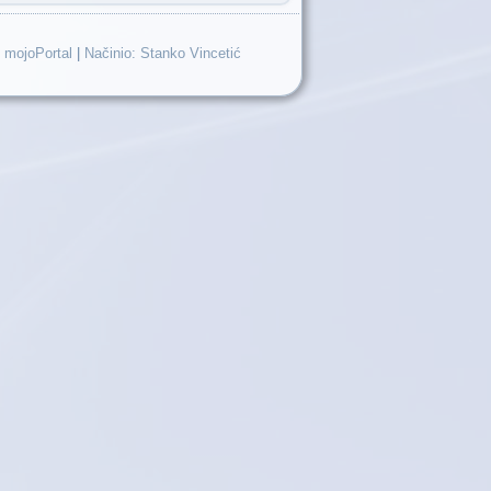
 mojoPortal
|
Načinio: Stanko Vincetić