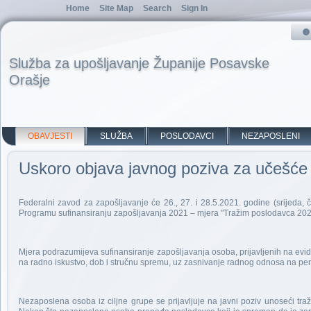
Home
Site Map
Search
Sign In
Služba za upošljavanje Županije Posavske
Orašje
OBAVJESTI
SLUŽBA
POSLODAVCI
NEZAPOSLENI
Uskoro objava javnog poziva za učešće
Federalni zavod za zapošljavanje će 26., 27. i 28.5.2021. godine (srijeda, č
Programu sufinansiranju zapošljavanja 2021 – mjera "Tražim poslodavca 202
Mjera podrazumijeva sufinansiranje zapošljavanja osoba, prijavljenih na evid
na radno iskustvo, dob i stručnu spremu, uz zasnivanje radnog odnosa na perio
Nezaposlena osoba iz ciljne grupe se prijavljuje na javni poziv unoseći tr