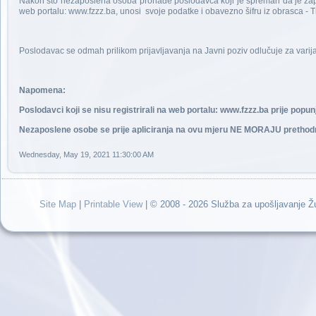
Nakon što nezaposlena osoba pronađe poslodavca koji je spreman da je zapos
web portalu: www.fzzz.ba, unosi svoje podatke i obavezno šifru iz obrasca -
Poslodavac se odmah prilikom prijavljavanja na Javni poziv odlučuje za varija
Napomena:
Poslodavci koji se nisu registrirali na web portalu: www.fzzz.ba prije popu
Nezaposlene osobe se prije apliciranja na ovu mjeru NE MORAJU prethodno
Wednesday, May 19, 2021 11:30:00 AM
Site Map
|
Printable View
| © 2008 - 2026 Služba za upošljavanje 