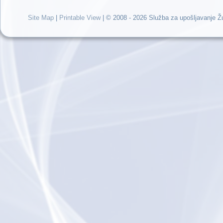
Site Map
|
Printable View
| © 2008 - 2026 Služba za upošljavanje 