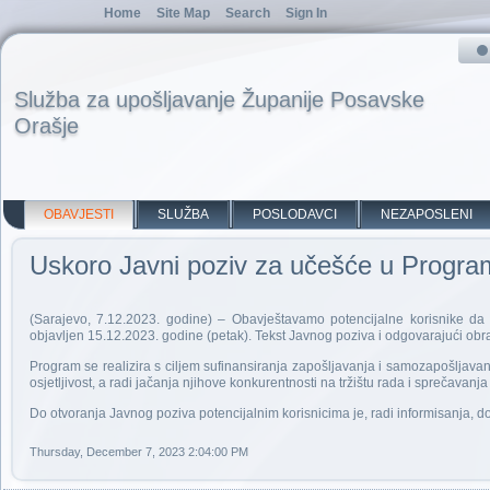
Home
Site Map
Search
Sign In
Služba za upošljavanje Županije Posavske
Orašje
OBAVJESTI
SLUŽBA
POSLODAVCI
NEZAPOSLENI
Uskoro Javni poziv za učešće u Progra
(Sarajevo, 7.12.2023. godine) – Obavještavamo potencijalne korisnike da
objavljen 15.12.2023. godine (petak). Tekst Javnog poziva i odgovarajući obra
Program se realizira s ciljem sufinansiranja zapošljavanja i samozapošljava
osjetljivost, a radi jačanja njihove konkurentnosti na tržištu rada i sprečavan
Do otvoranja Javnog poziva potencijalnim korisnicima je, radi informisanja,
Thursday, December 7, 2023 2:04:00 PM