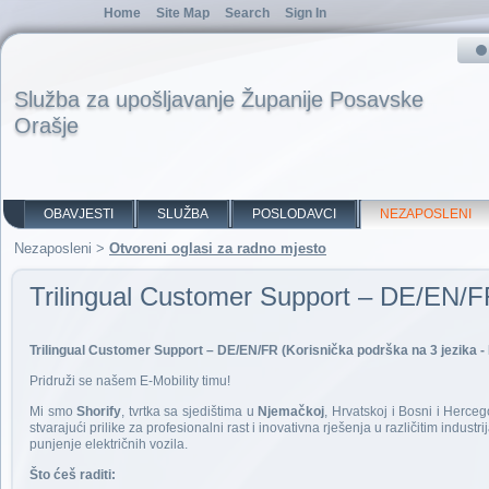
Home
Site Map
Search
Sign In
Služba za upošljavanje Županije Posavske
Orašje
OBAVJESTI
SLUŽBA
POSLODAVCI
NEZAPOSLENI
Nezaposleni
>
Otvoreni oglasi za radno mjesto
Trilingual Customer Support – DE/EN/
Trilingual Customer Support – DE/EN/FR (Korisnička podrška na 3 jezika - 
Pridruži se našem E-Mobility timu!
Mi smo
Shorify
, tvrtka sa sjedištima u
Njemačkoj
, Hrvatskoj i Bosni i Herceg
stvarajući prilike za profesionalni rast i inovativna rješenja u različitim indus
punjenje električnih vozila.
Što ćeš raditi: