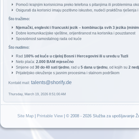
Pomoći krajnjim korisnicima preko telefona s pitanjima ili problemima ok
Osigurati da korisnici imaju pozitivno iskustvo, nudeći praktična rješenja
Što tražimo:
Njemački, engleski i francuski jezik – kombinacija svih 3 jezika (mini
Dobre komunikacijske vještine, orijentiranost na korisnika i pouzdanost
Sposobnost samostalnog rada od kuće
Što nudimo:
Rad
100% od kuće u cijeloj Bosni i Hercegovini ili u uredu u Tuzli
Neto plaća:
2.000 BAM mjesečno
Smjene od
30 do 40 sati tjedno
, rad u
5 dana u tjednu
, od kojih su
2 ned
Prijateljsko okruženje s jasnim procesima i stalnom podrškom
talents@shorify.de
Kontakt mail:
Thursday, March 19, 2026 8:51:00 AM
Site Map
|
Printable View
| © 2008 - 2026 Služba za upošljavanje 