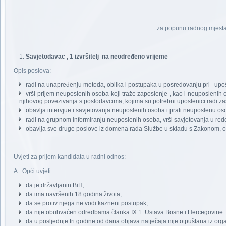
za popunu radnog mjesta
Savjetodavac , 1 izvršitelj na neodređeno vrijeme
Opis poslova:
radi na unapređenju metoda, oblika i postupaka u posredovanju pri upo
vrši prijem neuposlenih osoba koji traže zaposlenje , kao i neuposlenih
njihovog povezivanja s poslodavcima, kojima su potrebni uposlenici radi z
obavlja intervjue i savjetovanja neuposlenih osoba i prati neuposlenu o
radi na grupnom informiranju neuposlenih osoba, vrši savjetovanja u re
obavlja sve druge poslove iz domena rada Službe u skladu s Zakonom, o
Uvjeti za prijem kandidata u radni odnos:
A . Opći uvjeti
da je državljanin BiH;
da ima navršenih 18 godina života;
da se protiv njega ne vodi kazneni postupak;
da nije obuhvaćen odredbama članka IX.1. Ustava Bosne i Hercegovine
da u posljednje tri godine od dana objava natječaja nije otpuštana iz