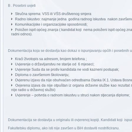
B . Posebni uvjeti
Stručna sprema: VSS ili VŠS društvenog smjera
Radno iskustvo: najmanje jedna godina radnog iskustva nakon završeno
Komunikacijske i organizacijske sposobnosti;
Položen ispit općeg znanja ( kandidat koji nema položeni ispit općeg zna
radni odnos).
Dokumentacija koja se dostavlja kao dokaz o ispunjavanju općih i posebnih u
Kraći životopis sa adresom, brojem telefona ;
Uvjerenje o državljanstvu ne starije od 6 mjeseci;
Uvjerenje Suda da se protiv kandidata ne vodi kazneni postupak;
Diploma o završenom školovanju;
Ovjerenu izjavu da nije obuhvaćen odredbama članka IX.1. Ustava Bosn
Ovjerena izjava da nije otpuštan iz organa državne službe kao rezultat 
nije radio u državnoj službi)
Uvjerenje – potvrda o radnom iskustvu u struci nakon stjecanja diplome;
Dokumentacija se dostavlja u originalu ili ovjerenoj kopiji. Kandidati koji ispu
Fakultetsku diplomu, ako isti nije završen u BiH dostaviti nostrificiranu.