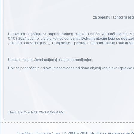
za popunu radnog mjesta
U Javnom natječaju za popunu radnog mjesta u Službi za upošljavanje Žup
07.03.2024.godine, u djelu koji se odnosi na
Dokumentaciju koja se dostavlj
, tako da ona sada glasi: „ ● Uvjerenje – potvrda o radnom iskustvu nakon stj
U ostalom djelu Javni natječaj ostaje nepromijenjen.
Rok za podnošenje prijava je osam dana od dana objavljivanja ove ispravke o
RAVNAT
Luka Ju
Thursday, March 14, 2024 8:22:00 AM
Site Map
|
Printable View
| © 2008 - 2026 Služba za upošljavanje 