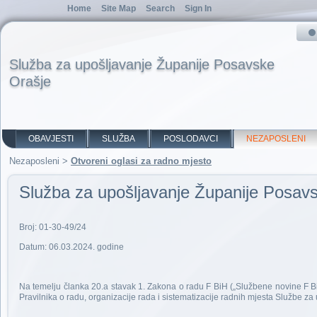
Home
Site Map
Search
Sign In
Služba za upošljavanje Županije Posavske
Orašje
OBAVJESTI
SLUŽBA
POSLODAVCI
NEZAPOSLENI
Nezaposleni
>
Otvoreni oglasi za radno mjesto
Služba za upošljavanje Županije Posavs
Broj: 01-30-49/24
Datum: 06.03.2024. godine
Na temelju članka 20.a stavak 1. Zakona o radu F BiH („Službene novine F BiH
Pravilnika o radu, organizacije rada i sistematizacije radnih mjesta Službe z