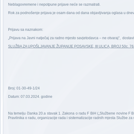
Neblagovremene i nepotpune prijave neće se razmatrati.
Rok za podnošenje prijava je osam dana od dana objavljivanja oglasa u dnevn
Prijavu sa naznakom:
„Prijava na Javni natječaj za radno mjesto savjetodavca – ne otvaraj“, dostav
SLUŽBA ZA UPOŠLJAVANJE ŽUPANIJE POSAVSKE, III ULICA, BROJ 50c. 7
RAVNAT
Luka Ju
Broj: 01-30-49-1/24
Datum: 07.03.2024. godine
Na temelju članka 20.a stavak 1. Zakona o radu F BiH („Službene novine F BiH
Pravilnika o radu, organizacije rada i sistematizacije radnih mjesta Službe z