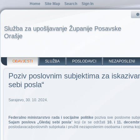
Home
Site Map
Search
Sign In
Služba za upošljavanje Županije Posavske
Orašje
OBAVJESTI
SLUŽBA
POSLODAVCI
NEZAPOSLENI
Poziv poslovnim subjektima za iskaziva
sebi posla“
Sarajevo, 30. 10. 2024.
Federalno ministarstvo rada i socijalne politike
poziva sve poslovne subjek
Sajam poslova „Gledaj sebi posla
“ koji će se održati
10. i 11. decembr
poslodavaca/poslovnih subjekata i pružiti nezaposlenim osobama i onima koji t