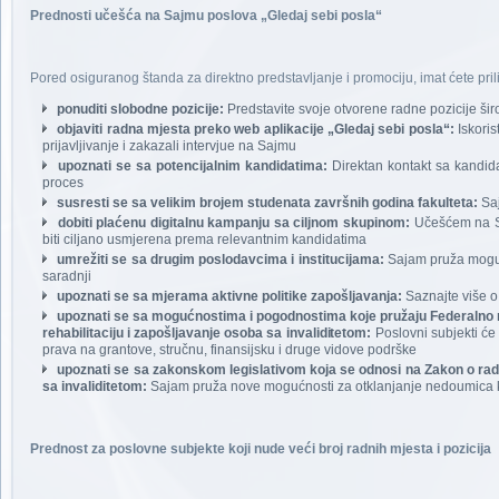
Prednosti učešća na Sajmu poslova „Gledaj sebi posla“
Pored osiguranog štanda za direktno predstavljanje i promociju, imat ćete pril
ponuditi slobodne pozicije:
Predstavite svoje otvorene radne pozicije širok
objaviti radna mjesta preko web aplikacije „Gledaj sebi posla“:
Iskoris
prijavljivanje i zakazali intervjue na Sajmu
upoznati se sa potencijalnim kandidatima:
Direktan kontakt sa kandida
proces
susresti se sa velikim brojem studenata završnih godina fakulteta:
Saj
dobiti plaćenu digitalnu kampanju sa ciljnom skupinom:
Učešćem na Sa
biti ciljano usmjerena prema relevantnim kandidatima
umrežiti se sa drugim poslodavcima i institucijama:
Sajam pruža moguć
saradnji
upoznati se sa mjerama aktivne politike zapošljavanja:
Saznajte više o
upoznati se sa mogućnostima i pogodnostima koje pružaju Federalno min
rehabilitaciju i zapošljavanje osoba sa invaliditetom:
Poslovni subjekti će 
prava na grantove, stručnu, finansijsku i druge vidove podrške
upoznati se sa zakonskom legislativom koja se odnosi na Zakon o radu,
sa invaliditetom:
Sajam pruža nove mogućnosti za otklanjanje nedoumica 
Prednost za poslovne subjekte koji nude veći broj radnih mjesta i pozicija