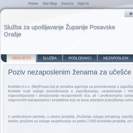
Home
Site Map
Search
Sign In
Služba za upošljavanje Županije Posavske
Orašje
OBAVJESTI
SLUŽBA
POSLODAVCI
NEZAPOSLENI
Poziv nezaposlenim ženama za učešće 
Kolektiv d.o.o. (MojPosao.ba) je privatna agencija za posredovanje u zapošl
Kolektiv nudi usluge posredovanja u zapošljavanju, savjetovanje i i
osposobljavanje i obrazovanje nezaposlenih lica, ali i profesionalno usmje
odgovornim kampanjama i projektima koji se bave pitanjem poboljšanja uslova
U prethodnom periodu, u okviru projekta „Pružanje usluga privatnog zapošl
banke, pružene su usluge savjetovanja za preko 2.000 korisnika projekta, od