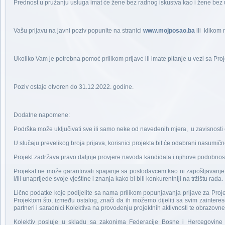
Prednost u pružanju usluga imat će žene bez radnog iskustva kao i žene bez 
Vašu prijavu na javni poziv popunite na stranici
www.mojposao.ba
ili klikom n
Ukoliko Vam je potrebna pomoć prilikom prijave ili imate pitanje u vezi sa Pr
Poziv ostaje otvoren do 31.12.2022. godine.
Dodatne napomene:
Podrška može uključivati sve ili samo neke od navedenih mjera, u zavisnosti 
U slučaju prevelikog broja prijava, korisnici projekta bit će odabrani nasumi
Projekt zadržava pravo daljnje provjere navoda kandidata i njihove podobnosti
Projekat ne može garantovati spajanje sa poslodavcem kao ni zapošljavanje, 
i/ili unaprijede svoje vještine i znanja kako bi bili konkurentniji na tržištu rada.
Lične podatke koje podijelite sa nama prilikom popunjavanja prijave za Proje
Projektom što, između ostalog, znači da ih možemo dijeliti sa svim zaintere
partneri i saradnici Kolektiva na provođenju projektnih aktivnosti te obrazovn
Kolektiv posluje u skladu sa zakonima Federacije Bosne i Hercegovine 