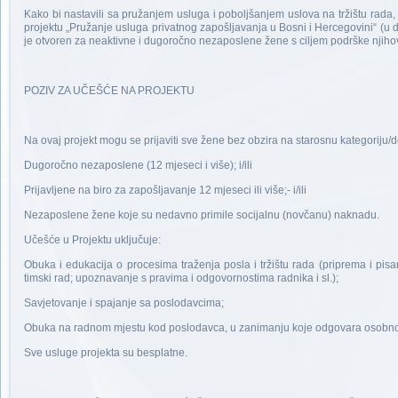
Kako bi nastavili sa pružanjem usluga i poboljšanjem uslova na tržištu rada
projektu „Pružanje usluga privatnog zapošljavanja u Bosni i Hercegovini“ (u 
je otvoren za neaktivne i dugoročno nezaposlene žene s ciljem podrške njihovo
POZIV ZA UČEŠĆE NA PROJEKTU
Na ovaj projekt mogu se prijaviti sve žene bez obzira na starosnu kategoriju/
Dugoročno nezaposlene (12 mjeseci i više); i/ili
Prijavljene na biro za zapošljavanje 12 mjeseci ili više;- i/ili
Nezaposlene žene koje su nedavno primile socijalnu (novčanu) naknadu.
Učešće u Projektu uključuje:
Obuka i edukacija o procesima traženja posla i tržištu rada (priprema i pisan
timski rad; upoznavanje s pravima i odgovornostima radnika i sl.);
Savjetovanje i spajanje sa poslodavcima;
Obuka na radnom mjestu kod poslodavca, u zanimanju koje odgovara osobno
Sve usluge projekta su besplatne.