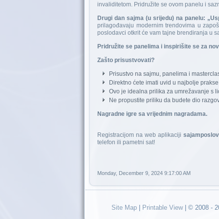
invaliditetom. Pridružite se ovom panelu i sazna
Drugi dan sajma (u srijedu) na panelu: „Us
prilagođavaju modernim trendovima u zapošlj
poslodavci otkrit će vam tajne brendiranja 
Pridružite se panelima i inspirišite se za n
Zašto prisustvovati?
Prisustvo na sajmu, panelima i masterclass
Direktno ćete imati uvid u najbolje prakse
Ovo je idealna prilika za umrežavanje s lid
Ne propustite priliku da budete dio razgo
Nagradne igre sa vrijednim nagradama.
Registracijom na web aplikaciji
sajamposlov
telefon ili pametni sat!
Monday, December 9, 2024 9:17:00 AM
Site Map
|
Printable View
| © 2008 - 