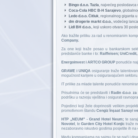
Bingo d.o.o. Tuzla
, najvećeg poslodavca 
Coca-Cola HBC B-H Sarajevo
, globalno
Ledo d.o.o. Čitluk
, regionalnog giganta u
dm drogerie markt d.o.o.
, vodećeg lanca
Lidl BH d.o.o.
, koji uskoro otvara 30 pos
Ako tražite priliku za rad u renomiranim ko
Company.
Za one koji traže posao u bankarskom sektor
predstaviće banke i to:
Raiffeisen; UniCredit
Energoinvest i ARTCO GROUP
ponudiće najv
GRAWE i UNIQA
osiguranje traže talentova
mogućnost karijere u osiguravajućem sektoru
IT prilike za mlade talente ponudiće renomir
Prisutnima će se predstaviti i
Radin d.o.o
.
za 
podršku u razvoju vještina i osigurati ravnopr
Pojedinci koji žele doprinositi velikim projek
promotivnom štandu
Cengiz İnşaat Sanayi ve
HTP „NEUM” - Grand Hotel Neum;
te saraj
Novotel
, te
Garden City Hotel Konjic
traže n
nezaboravno iskustvo gostima posjetite ih na
Među kompanijama na sajmu će se naći i dru