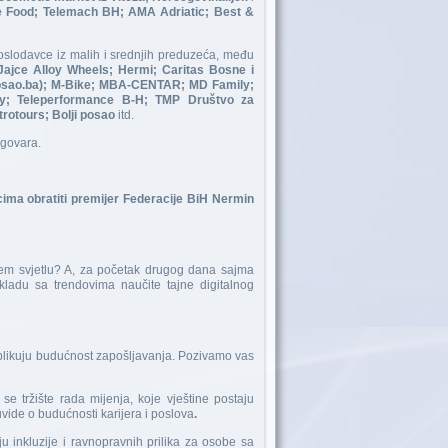
e Food; Telemach BH; AMA Adriatic; Best &
poslodavce iz malih i srednjih preduzeća, među
ajce Alloy Wheels; Hermi; Caritas Bosne i
jPosao.ba); M-Bike; MBA-CENTAR; MD Family;
ny; Teleperformance B-H; TMP Društvo za
trotours; Bolji posao
itd.
dgovara.
cima obratiti premijer Federacije BiH Nermin
ljem svjetlu? A, za početak drugog dana sajma
kladu sa trendovima naučite tajne digitalnog
oblikuju budućnost zapošljavanja. Pozivamo vas
se tržište rada mijenja, koje vještine postaju
uvide o budućnosti karijera i poslova
.
u inkluzije i ravnopravnih prilika za osobe sa