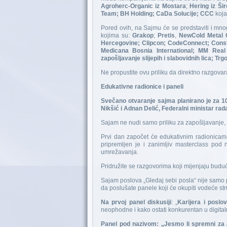
Agroherc-Organic iz Mostara
;
Hering iz Ši
Team; BH Holding; CaDa Solucije; CCC
koja
Pored ovih, na Sajmu će se predstaviti i mno
kojima su:
Grakop
;
Pretis
,
NewCold Metal 
Hercegovine; Clipcon; CodeConnect; Const
Medicana Bosnia International; MM Rea
zapošljavanje slijepih i slabovidnih lica; 
Ne propustite ovu priliku da direktno razgova
Edukativne radionice i paneli
Svečano otvaranje sajma planirano je za 10
Nikšić i Adnan Delić, Federalni ministar rada 
Sajam ne nudi samo priliku za zapošljavanje, 
Prvi dan započet će edukativnim radionicam
pripremljen je i zanimljiv masterclass pod
umrežavanja.
Pridružite se razgovorima koji mijenjaju buduć
Sajam poslova „Gledaj sebi posla“ nije samo p
da poslušate panele koji će okupiti vodeće str
Na prvoj panel diskusiji
: „
Karijera i poslov
neophodne i kako ostati konkurentan u digitalno
Panel pod nazivom: „Jesmo li spremni za a