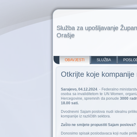
Služba za upošljavanje Župan
Orašje
OBAVJESTI
SLUŽBA
POSLO
Otkrijte koje kompanije
Sarajevo, 04.12.2024
. - Federalno ministarst
osoba sa invaliditetom te UN Women, organ
Hercegovine, spremnih da ponude
3000 radn
18.00 sati.
Dvodnevni Sajam poslova nudi idealnu prilik
kompanije iz različitih sektora.
Zašto ne smijete propustiti Sajam poslova?
Donosimo spisak poslodavaca koji nude prilike