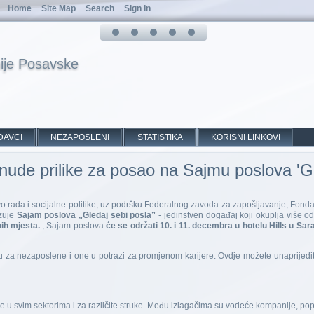
Home
Site Map
Search
Sign In
ije Posavske
DAVCI
NEZAPOSLENI
STATISTIKA
KORISNI LINKOVI
 nude prilike za posao na Sajmu poslova 'Gl
vo rada i socijalne politike, uz podršku Federalnog zavoda za zapošljavanje, Fonda
izuje
Sajam poslova „Gledaj sebi posla”
- jedinstven događaj koji okuplja više o
ih mjesta.
, Sajam poslova
će se održati
10. i 11. decembra u hotelu Hills u Sar
u za nezaposlene i one u potrazi za promjenom karijere. Ovdje možete unaprijedit
 u svim sektorima i za različite struke. Među izlagačima su vodeće kompanije, pop