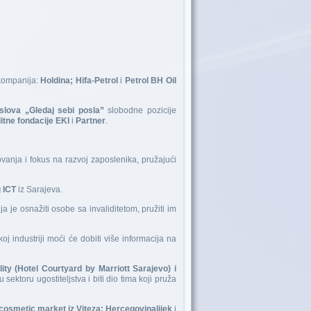
 kompanija:
Holdina; Hifa-Petrol
i
Petrol BH Oil
lova „Gledaj sebi posla”
slobodne pozicije
itne fondacije EKI
i
Partner
.
vanja i fokus na razvoj zaposlenika, pružajući
 ICT
iz Sarajeva.
ja je osnažiti osobe sa invaliditetom, pružiti im
oj industriji moći će dobiti više informacija na
ity (Hotel Courtyard by Marriott Sarajevo) i
 sektoru ugostiteljstva i biti dio tima koji pruža
osmetic market iz Viteza;
Hercegovinalijek
i