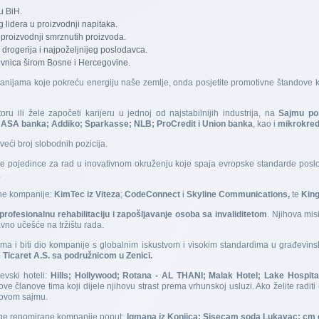
u BiH.
g lidera u proizvodnji napitaka.
 proizvodnji smrznutih proizvoda.
 drogerija i najpoželjnijeg poslodavca.
lovnica širom Bosne i Hercegovine.
mpanijama koje pokreću energiju naše zemlje, onda posjetite promotivne štandove
u ili žele započeti karijeru u jednoj od najstabilnijih industrija, na
Sajmu pos
, ASA banka; Addiko; Sparkasse; NLB; ProCredit i
Union banka
, kao i
mikrokred
eći broj slobodnih pozicija.
ne pojedince za rad u inovativnom okruženju koje spaja evropske standarde poslo
.
ane kompanije:
KimTec iz Viteza
;
CodeConnect
i
Skyline Communications,
te
King
profesionalnu rehabilitaciju i zapošljavanje osoba sa invaliditetom
. Njihova misi
avno učešće na tržištu rada.
tima i biti dio kompanije s globalnim iskustvom i visokim standardima u građevinsk
 Ticaret A.S. sa podružnicom u Zenici.
evski hoteli:
Hills; Hollywood; Rotana - AL THANI; Malak Hotel; Lake Hospital
ove članove tima koji dijele njihovu strast prema vrhunskoj usluzi. Ako želite raditi u
 ovom sajmu.
ge renomirane kompanije poput:
Igmana iz Konjica; Sisecam soda Lukavac; cm c