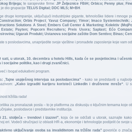
rokog Brijega;
te sarajevske firme:
JP Željeznice FBiH; Orbico; Penny plus
;
Fin
 je dio grupacije
TELUS Digital; DDC MLS; M+BH
.
ge druge kompanije, uključujući industrijske gigante, tehnološke lidere i mnoge 
Construction
;
Orbis Project
;
Yavuz Company; Yimor; Imaco Systemtechnik; J
ructions Solutions A Steel; Embers Call Center & Marketing; Kolektiv (Mo
l Estate; Payten; Popcorn Recruiters; Preis Usora; Saplast; Ećo Compa
Trgosirovina; Ugarak Produkt; Ustanova socijalne zaštite Dom Sentivo; Binas; Cen
rate s poslodavcima, unaprijedite svoje vještine i pronađete zaposlenje koje vam o
 sati, u utorak, 10. decembra u hotelu Hills, kada će se posjetiocima i učesni
i socijalne politike, kao i drugi zvaničnici.
već i bogat edukativni program.
a
:
„
Tajne uspješnog intervjua sa poslodavcima”
- kako se predstaviti u najbo
 nazivom:
„Kako izgraditi karijeru koristeći LinkedIn i društvene mreže“
. U s
nost tržišta rada!
rilika za pronalazak posla – to je platforma za diskusiju o ključnim temama koje 
učnjake, poslodavce i predstavnike institucija.
i 21. stoljeća – trendovi i izazovi”
, koja će se održati u utorak, saznajte kako 
j eri. Vodeći stručnjaci iz oblasti HR-a, ekonomije i tehnologije podijelit će svoje 
ktivno uključivanje osoba sa invaliditetom na tržište rada”
govoriće o značaj