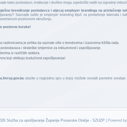
jte kako poslodavci, institucije i društvo mogu zajednički raditi na izgradnji inkluziv
pješno brendiranje poslodavca i utjecaj employer brandinga na privlačenje ta
avanju? Saznajte zašto je employer branding ključ za privlačenje talenata i kak
u savremenom poslovnom okruženju.
ove poslovne korake!
 radionicama je prilika da saznate više o trendovima i izazovima tržišta rada.
 poslodavaca i strateške smjernice za inkluzivnost i zapošljavanje.
erima iz različitih sektora.
vora koji oblikuju budućnost zapošljavanja!
a.fmrsp.gov.ba
ulazite u nagradnu igru u kojoj možete osvojiti pametne uređaje
2026 Služba za upošljavanje Županije Posavske Orašje - SZUZP |
Powered by