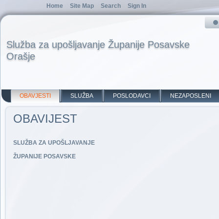
Home
Site Map
Search
Sign In
Služba za upošljavanje Županije Posavske
Orašje
OBAVJESTI
SLUŽBA
POSLODAVCI
NEZAPOSLENI
OBAVIJEST
SLUŽBA ZA UPOŠLJAVANJE
ŽUPANIJE POSAVSKE