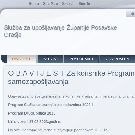
Home
Site Map
Search
Sign In
Služba za upošljavanje Županije Posavske
Orašje
OBAVJESTI
SLUŽBA
POSLODAVCI
NEZAPOSLENI
O B A V I J E S T Za korisnike Programa
samozapošljavanja
Obavještavamo sve zainteresirane korisnike Programa i mjera sufinanciranja
Program Služba u suradnji s poslodavcima 2023 i
Program Druga prilika 2023
biti otvoreni 27.02.2023.godine.
Na ove Programe se korisnici prijavljuju podneskom u Službu.