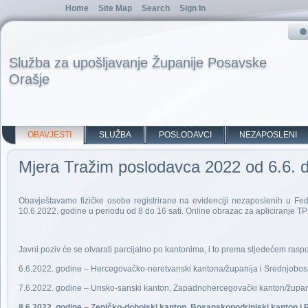
Home
Site Map
Search
Sign In
Služba za upošljavanje Županije Posavske
Orašje
OBAVJESTI
SLUŽBA
POSLODAVCI
NEZAPOSLENI
Mjera Tražim poslodavca 2022 od 6.6. 
Obavještavamo fizičke osobe registrirane na evidenciji nezaposlenih u Fed
10.6.2022. godine u periodu od 8 do 16 sati. Online obrazac za apliciranje TP
Javni poziv će se otvarati parcijalno po kantonima, i to prema sljedećem rasp
6.6.2022. godine – Hercegovačko-neretvanski kantona/županija i Srednjobos
7.6.2022. godine – Unsko-sanski kanton, Zapadnohercegovački kanton/županij
8.6.2022. godine – Zeničko-dobojski kanton, Bosanskopodrinjski kanton i 