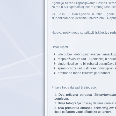
Agencija za rad i zapošljavanje Bosne i Herce
za rad u SR Njemačkoj tokom ljetnog raspusta
Za Bosnu i Hercegovinu u 2023. godin
studenticama/studentima univerziteta u Republ
Na ovaj poziv mogu se prijaviti
isključivo red
Ostali uvjeti:
vrlo dobro i dobro poznavanje njemačkog 
raspoloživost za rad u Njemačkoj u period
studentice/i se ne bi trebale/i ograničavati
spremnost za rad u što više industrijskih 
prethodno radno iskustvo je prednost.
Prijava treba da sadrži sljedeće:
Dva prijavna obrasca
(
Bewerbungsb
potpisom
,
Dvije fotografije
novijeg datuma (format 
Dva primjerka obrasca
Erklärung zur 
lica i pečatom visokoškolske ustanove;