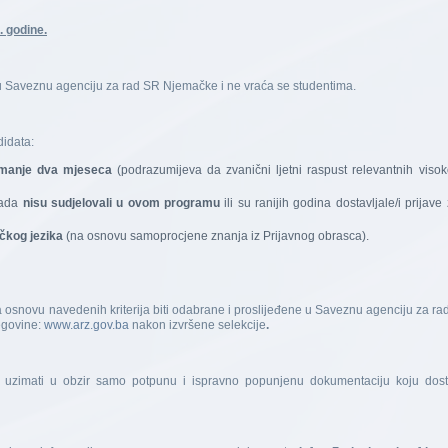
. godine.
e u Saveznu agenciju za rad SR Njemačke i ne vraća se studentima.
didata:
manje dva mjeseca
(podrazumijeva da zvanični ljetni raspust relevantnih viso
sada
nisu sudjelovali u ovom programu
ili su ranijih godina dostavljale/i prija
čkog jezika
(na osnovu samoprocjene znanja iz Prijavnog obrasca).
na osnovu navedenih kriterija biti odabrane i proslijeđene u Saveznu agenciju za ra
egovine:
www.arz.gov.ba
nakon izvršene selekcije
.
zimati u obzir samo potpunu i ispravno popunjenu dokumentaciju koju dosta