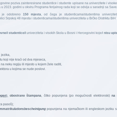
govine poziva zainteresirane studentice i studente upisane na univerzitete i visoke
 u 2023. godini u okviru Programa ferijalnog rada koji se odvija u saradnji sa S
i je odobreno
150 mjesta
, od čega je studenticama/studentima univerzite
ici Srpskoj 48 mjesta i studenticama/studentima univerziteta u Brčko Distriktu BiH 
ovne/i studentice/i
univerziteta i visokih škola u Bosni i Hercegovini koje/i
nisu upis
jezika,
u koji nije kraći od dva mjeseca,
 na neku regiju ili mjesto u kojem žele raditi,
sektora u kojima se nude poslovi.
ogen
)
,
obostrano štampana
, čitko popunjena (po mogućnosti elektronski)
na 
za pasoš);
Immatrikulationsbescheinigung
popunjena na njemačkom ili engleskom jeziku 