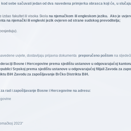
 kod sebe sačuvati jedan od dva navedena primjerka obrasca koji će, u slučaju
e izdao fakultet ili visoka škola
na njemačkom ili engleskom jeziku. Ako je uvjere
nta na njemački ili engleski jezik ovjeren od strane sudskog prevoditelja;
posjeduju).
ju navedene uvjete, dostavljaju prijavna dokumenta
preporučeno poštom
na sljedeći
deraciji Bosne i Hercegovine prema sjedištu ustanove u odgovarajućoj kantonal
publici Srpskoj prema sjedištu ustanove u odgovarajućoj filijali Zavoda za zap
iktu BiH Zavodu za zapošljavanje Brčko Distrikta BiH.
 za rad i zapošljavanje Bosne i Hercegovine na adresu:
egovine
jemačkoj 2023“