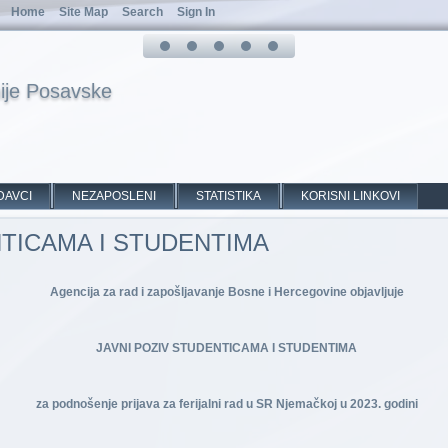
Home
Site Map
Search
Sign In
ije Posavske
DAVCI
NEZAPOSLENI
STATISTIKA
KORISNI LINKOVI
NTICAMA I STUDENTIMA
Agencija za rad i zapošljavanje Bosne i Hercegovine objavljuje
JAVNI POZIV STUDENTICAMA I STUDENTIMA
za podnošenje prijava za ferijalni rad u SR Njemačkoj u 2023. godini