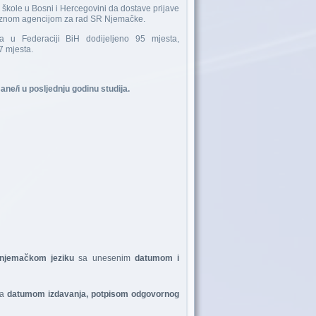
 škole u Bosni i Hercegovini da dostave prijave
aveznom agencijom za rad SR Njemačke.
ta u Federaciji BiH dodijeljeno 95 mjesta,
7 mjesta.
ane/i u posljednju godinu studija.
njemačkom jeziku
sa unesenim
datumom i
sa
datumom izdavanja, potpisom odgovornog