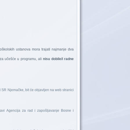
koškolskih ustanova mora trajati najmanje dva
ve za učešće u programu, ali
nisu dobile/i radne
d SR Njemačke, bit će objavljen na web stranici
vi Agencija za rad i zapošljavanje Bosne i