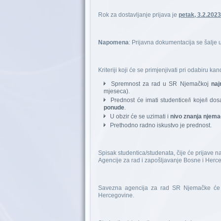
Rok za dostavljanje prijava je
petak, 3.2.2023
Napomena
: Prijavna dokumentacija se šalj
Kriteriji koji će se primjenjivati pri odabiru kan
Spremnost za rad u SR Njemačkoj
naj
mjeseca).
Prednost će imati studentice/i koje/i do
ponude
.
U obzir će se uzimati i
nivo znanja njema
Prethodno radno iskustvo je prednost.
Spisak studentica/studenata, čije će prijave 
Agencije za rad i zapošljavanje Bosne i Herc
Savezna agencija za rad SR Njemačke će u
Hercegovine.