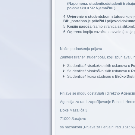
(Napomena: studentice/studenti trebaju
po dolasku u SR Njemačku.);
Uvjerenje o studentskom statusu
koje j
BiH, potrebno je priložiti
i prijevod dokume
Kopiju pasoša
(samo stranica sa slikom);
Ovjerenu kopiju vozačke dozvole (ako je 
Način podnošenja prijava:
Zainteresirane/i studentice/i, koji ispunjava
Studentice/i visokoškolskih ustanova u
Fe
Studentice/i visokoškolskih ustanova u
Re
Studentice/i koje/i studiraju u
Brčko Distr
Prijave se mogu dostavljati i direktno
Agenciji
Agencija za rad i zapošljavanje Bosne i Herc
Đoke Mazalića 3
71000 Sarajevo
sa naznakom „Prijava za Ferijalni rad u SR N