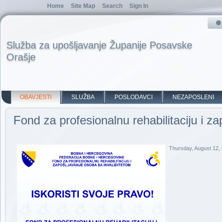
Home
Site Map
Search
Sign In
Služba za upošljavanje Županije Posavske
Orašje
OBAVJESTI
SLUŽBA
POSLODAVCI
NEZAPOSLENI
Fond za profesionalnu rehabilitaciju i z
Thursday, August 12,