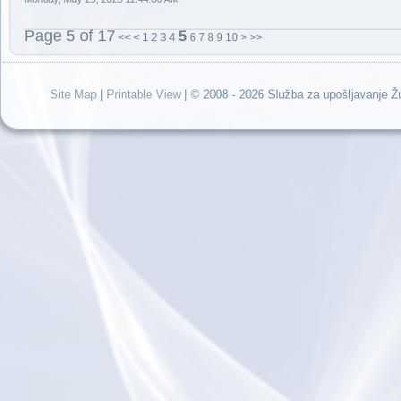
Page 5 of 17
5
<<
<
1
2
3
4
6
7
8
9
10
>
>>
Site Map
|
Printable View
| © 2008 - 2026 Služba za upošljavanje 