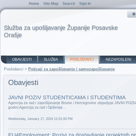
Home
Site Map
Search
Sign In
Služba za upošljavanje Županije Posavske
Orašje
OBAVJESTI
SLUŽBA
POSLODAVCI
NEZAPOSLENI
Poslodavci
>
Poticaji za zapošljavanje i samozapošljavanje
Obavjesti
JAVNI POZIV STUDENTICAMA I STUDENTIMA
Agencija za rad i zapošljavanje Bosne i Hercegovine objavljuje JAVNI POZ
godini Agencija za rad i
Opširnije...
Wednesday, January 17, 2024 12:01:00 PM
EU4Employment: Pozivi za dostavljanje projektnih pr