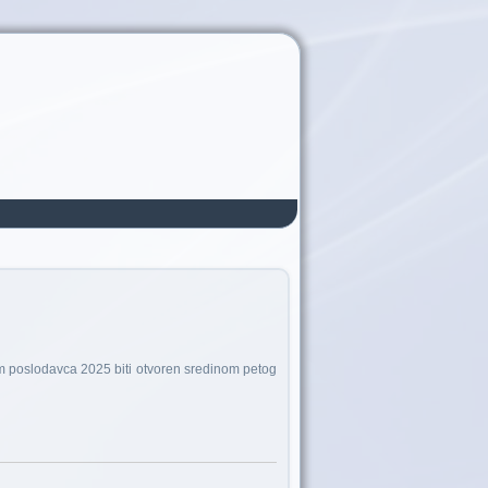
im poslodavca 2025 biti otvoren sredinom petog