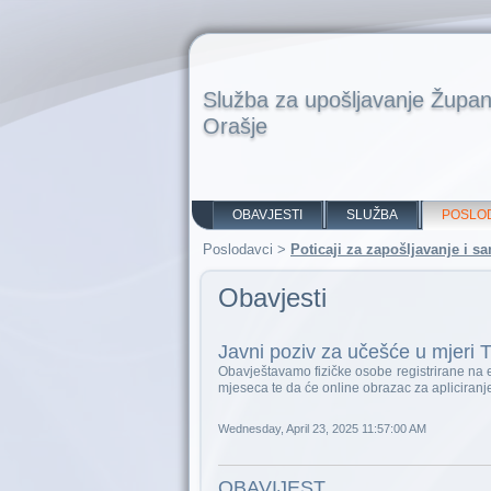
Služba za upošljavanje Župan
Orašje
OBAVJESTI
SLUŽBA
POSLO
Poslodavci
>
Poticaji za zapošljavanje i 
Obavjesti
Javni poziv za učešće u mjeri
Obavještavamo fizičke osobe registrirane na 
mjeseca te da će online obrazac za apliciran
Wednesday, April 23, 2025 11:57:00 AM
OBAVIJEST