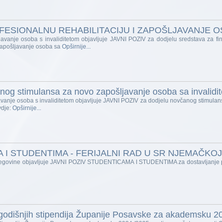
OFESIONALNU REHABILITACIJU I ZAPOŠLJAVANJE 
ljavanje osoba s invaliditetom objavljuje JAVNI POZIV za dodjelu sredstava za fin
 zapošljavanje osoba sa
Opširnije...
og stimulansa za novo zapošljavanje osoba sa invalidit
ljavanje osoba s invaliditetom objavljuje JAVNI POZIV za dodjelu novčanog stimula
vdje:
Opširnije...
 I STUDENTIMA - FERIJALNI RAD U SR NJEMAČKOJ
rcegovine objavljuje JAVNI POZIV STUDENTICAMA I STUDENTIMA za dostavljanje pri
ogodišnjih stipendija Županije Posavske za akademsku 20