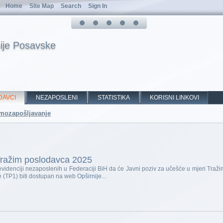
Home
Site Map
Search
Sign In
ije Posavske
DAVCI
NEZAPOSLENI
STATISTIKA
KORISNI LINKOVI
samozapošljavanje
 Tražim poslodavca 2025
evidenciji nezaposlenih u Federaciji BiH da će Javni poziv za učešće u mjeri Traž
je (TP1) biti dostupan na web
Opširnije...