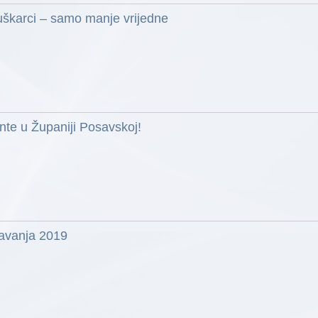
škarci – samo manje vrijedne
te u Županiji Posavskoj!
javanja 2019