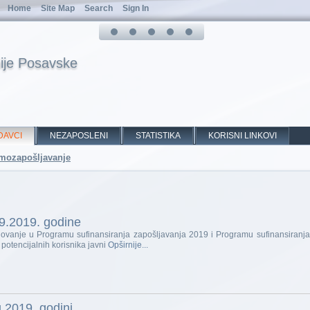
Home
Site Map
Search
Sign In
ije Posavske
DAVCI
NEZAPOSLENI
STATISTIKA
KORISNI LINKOVI
samozapošljavanje
.9.2019. godine
lovanje u Programu sufinansiranja zapošljavanja 2019 i Programu sufinansiranj
 potencijalnih korisnika javni
Opširnije...
 2019. godini