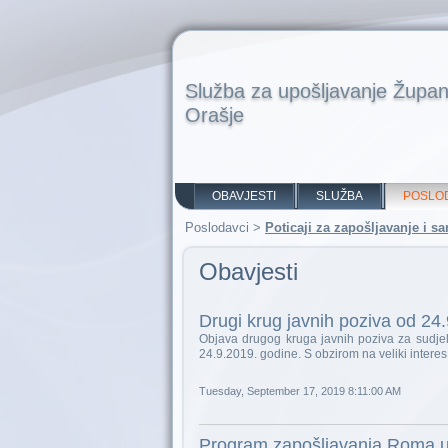
Služba za upošljavanje Župan
Orašje
OBAVJESTI
SLUŽBA
POSLO
Poslodavci
>
Poticaji za zapošljavanje i 
Obavjesti
Drugi krug javnih poziva od 24
Objava drugog kruga javnih poziva za sudje
24.9.2019. godine. S obzirom na veliki interes
Tuesday, September 17, 2019 8:11:00 AM
Program zapošljavanja Roma u