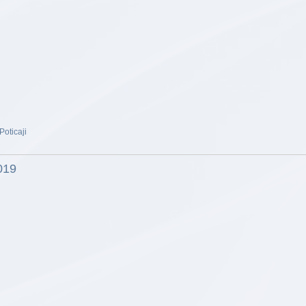
Poticaji
019