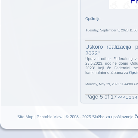
Opširnije...
Tuesday, September 5, 2023 11:50
Uskoro realizacija
2023"
Upravni odbor Federalnog za
23.5.2023. godine donio Odlu
2023“ koji će Federalni zav
kantonalnim službama za
Opširn
Monday, May 29, 2023 11:44:00 A
Page 5 of 17
<<
<
1
2
3
4
Site Map
|
Printable View
| © 2008 - 2026 Služba za upošljavanje 