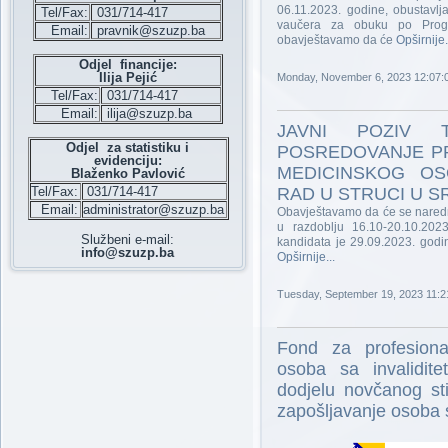
06.11.2023. godine, obustavlj
Tel/Fax:
031/714-417
vaučera za obuku po Progr
Email:
pravnik@szuzp.ba
obavještavamo da će
Opširnije.
Odjel financije:
Ilija Pejić
Monday, November 6, 2023 12:07:
Tel/Fax:
031/714-417
Email:
ilija@szuzp.ba
JAVNI POZIV 
Odjel za statistiku i
POSREDOVANJE P
evidenciju:
MEDICINSKOG OS
Blaženko Pavlović
Tel/Fax:
031/714-417
RAD U STRUCI U 
Email:
administrator@szuzp.ba
Obavještavamo da će se naredni 
u razdoblju 16.10-20.10.2023
Službeni e-mail:
kandidata je 29.09.2023. godi
info@szuzp.ba
Opširnije...
Tuesday, September 19, 2023 11:2
Fond za profesional
osoba sa invalidit
dodjelu novčanog st
zapošljavanje osoba s