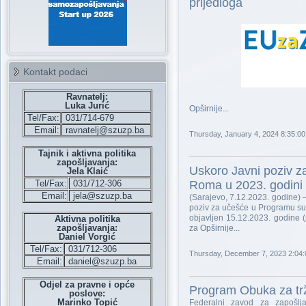
prijedloga
Kontakt podaci
Ravnatelj:
Luka Jurić
Opširnije...
Tel/Fax:
031/714-679
Email:
ravnatelj@szuzp.ba
Thursday, January 4, 2024 8:35:0
Tajnik i aktivna politika
zapošljavanja:
Uskoro Javni poziv z
Jela Klaić
Tel/Fax:
031/712-306
Roma u 2023. godini
Email:
jela@szuzp.ba
(Sarajevo, 7.12.2023. godine) 
poziv za učešće u Programu suf
objavljen 15.12.2023. godine (
Aktivna politika
zapošljavanja:
za
Opširnije...
Daniel Vorgić
Tel/Fax:
031/712-306
Thursday, December 7, 2023 2:04
Email:
daniel@szuzp.ba
Odjel za pravne i opće
Program Obuka za trž
poslove:
Marinko Topić
Federalni zavod za zapošlj