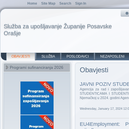
Home
Site Map
Search
Sign In
Služba za upošljavanje Županije Posavske
Orašje
OBAVJESTI
SLUŽBA
POSLODAVCI
NEZAPOSLENI
Programi sufinanciranja 2026
Obavjesti
JAVNI POZIV STUD
Agencija za rad i zapošljava
STUDENTICAMA I STUDENTIMA 
Njemačkoj u 2024. godini Agenc
Wednesday, January 17, 2024 12:
EU4Employment: Poz