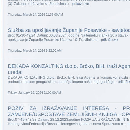
(3). Zakona o državnim službenicima u...
prikaži sve
Thursday, March 14, 2024 11:38:00 AM
Služba za upošljavanje Županije Posavske - savjeto
Broj: 01-30-49/24 Datum: 06.03.2024. godine Na temelju članka 20.a stavak 1.
upošljavanje Županije Posavske i članka 10. Pravilnika o...
prikaži sve
Thursday, March 14, 2024 8:22:00 AM
DEKADA KONZALTING d.o.o. Brčko, BiH, traži Agente 
ureda!
DEKADA KONZALTING d.o.o. Brčko, BiH, traži Agente u korisničkoj službi 
područje te u tom geografskom području imamo naše dugogodišnje...
prikaži
Friday, January 19, 2024 11:00:00 AM
POZIV ZA IZRAŽAVANJE INTERESA - PR
ZAMJENE/USPOSTAVE ZEMLJIŠNIH KNJIGA - OP
Broj:07-45-748/23 Datum: 28.12.2023.godine POZIV ZA IZRAŽAVANJE INTER
Hercegovina/Federacija Bosna i Hercegovina je na osnovu Sporazuma o...
pr