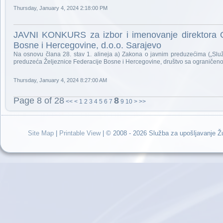
Thursday, January 4, 2024 2:18:00 PM
JAVNI KONKURS za izbor i imenovanje direktora Od
Bosne i Hercegovine, d.o.o. Sarajevo
Na osnovu člana 28. stav 1. alineja a) Zakona o javnim preduzećima („Služb
preduzeća Željeznice Federacije Bosne i Hercegovine, društvo sa ograničen
Thursday, January 4, 2024 8:27:00 AM
Page 8 of 28
8
<<
<
1
2
3
4
5
6
7
9
10
>
>>
Site Map
|
Printable View
| © 2008 - 2026 Služba za upošljavanje 