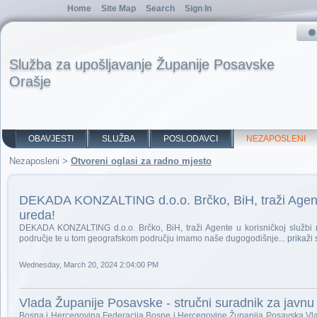
Home
Site Map
Search
Sign In
Služba za upošljavanje Županije Posavske
Orašje
OBAVJESTI
SLUŽBA
POSLODAVCI
NEZAPOSLENI
Nezaposleni
>
Otvoreni oglasi za radno mjesto
DEKADA KONZALTING d.o.o. Brčko, BiH, traži Agente 
ureda!
DEKADA KONZALTING d.o.o. Brčko, BiH, traži Agente u korisničkoj službi 
područje te u tom geografskom području imamo naše dugogodišnje...
prikaži
Wednesday, March 20, 2024 2:04:00 PM
Vlada Županije Posavske - stručni suradnik za javn
Bosna i Hercegovina Federacija Bosne i Hercegovine Županija Posavska Vlad