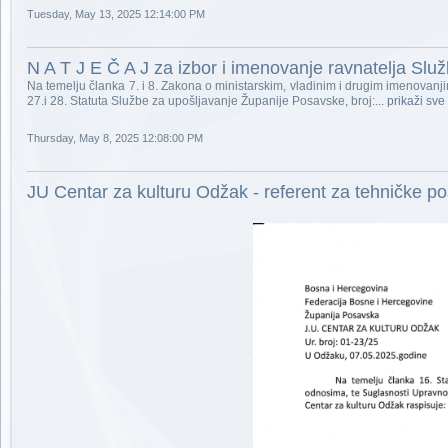
Tuesday, May 13, 2025 12:14:00 PM
N A T J E Č A J za izbor i imenovanje ravnatelja Sl
Na temelju članka 7. i 8. Zakona o ministarskim, vladinim i drugim imenovanj
27.i 28. Statuta Službe za upošljavanje Županije Posavske, broj:...
prikaži sve
Thursday, May 8, 2025 12:08:00 PM
JU Centar za kulturu Odžak - referent za tehničke po