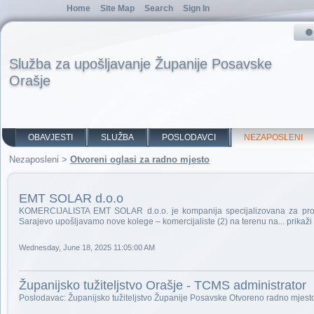
Home
Site Map
Search
Sign In
Služba za upošljavanje Županije Posavske
Orašje
OBAVJESTI
SLUŽBA
POSLODAVCI
NEZAPOSLENI
Nezaposleni
>
Otvoreni oglasi za radno mjesto
EMT SOLAR d.o.o
KOMERCIJALISTA EMT SOLAR d.o.o. je kompanija specijalizovana za projek
Sarajevo upošljavamo nove kolege – komercijaliste (2) na terenu na...
prikaži
Wednesday, June 18, 2025 11:05:00 AM
Županijsko tužiteljstvo Orašje - TCMS administrator
Poslodavac: Županijsko tužiteljstvo Županije Posavske Otvoreno radno mjest