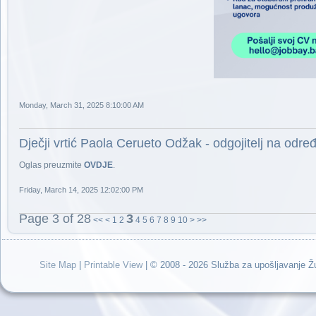
Monday, March 31, 2025 8:10:00 AM
Dječji vrtić Paola Cerueto Odžak - odgojitelj na odre
Oglas preuzmite
OVDJE
.
Friday, March 14, 2025 12:02:00 PM
Page 3 of 28
3
<<
<
1
2
4
5
6
7
8
9
10
>
>>
Site Map
|
Printable View
| © 2008 - 2026 Služba za upošljavanje 