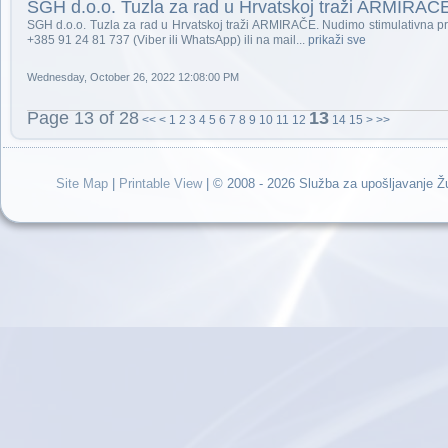
SGH d.o.o. Tuzla za rad u Hrvatskoj traži ARMIRAČ
SGH d.o.o. Tuzla za rad u Hrvatskoj traži ARMIRAČE. Nudimo stimulativna pr
+385 91 24 81 737 (Viber ili WhatsApp) ili na mail...
prikaži sve
Wednesday, October 26, 2022 12:08:00 PM
Page 13 of 28
13
<<
<
1
2
3
4
5
6
7
8
9
10
11
12
14
15
>
>>
Site Map
|
Printable View
| © 2008 - 2026 Služba za upošljavanje 