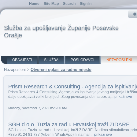
Home
Site Map
Search
Sign In
Služba za upošljavanje Županije Posavske
Orašje
OBAVJESTI
SLUŽBA
POSLODAVCI
NEZAPOSLENI
Nezaposleni
>
Otvoreni oglasi za radno mjesto
Prism Research & Consulting - Agencija za ispitivanje
Prism Research & Consulting, Agencija za ispitivanje javnog mnijenja i tržišna
dalje upošljava) veliki broj ljudi. Zbog povećanja obima posla,...
prikaži sve
Monday, November 7, 2022 8:26:00 AM
SGH d.o.o. Tuzla za rad u Hrvatskoj traži ZIDARE
SGH d.o.o. Tuzla za rad u Hrvatskoj traži ZIDARE. Nudimo stimulativna pri
+385 91 24 81 737 (Viber ili WhatsApp) ili na mail...
prikaži sve