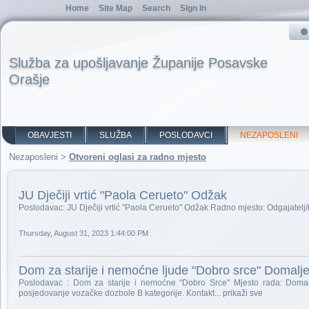
Home
Site Map
Search
Sign In
Služba za upošljavanje Županije Posavske
Orašje
OBAVJESTI
SLUŽBA
POSLODAVCI
NEZAPOSLENI
Nezaposleni
>
Otvoreni oglasi za radno mjesto
JU Dječiji vrtić "Paola Cerueto" Odžak
Poslodavac: JU Dječiji vrtić "Paola Cerueto" Odžak Radno mjesto: Odgajatel
Thursday, August 31, 2023 1:44:00 PM
Dom za starije i nemoćne ljude "Dobro srce" Domal
Poslodavac : Dom za starije i nemoćne "Dobro Srce" Mjesto rada: Domalj
posjedovanje vozačke dozbole B kategorije. Kontakt...
prikaži sve