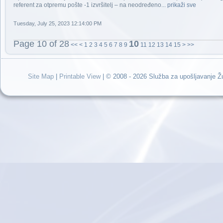
referent za otpremu pošte -1 izvršitelj – na neodređeno...
prikaži sve
Tuesday, July 25, 2023 12:14:00 PM
Page 10 of 28
10
<<
<
1
2
3
4
5
6
7
8
9
11
12
13
14
15
>
>>
Site Map
|
Printable View
| © 2008 - 2026 Služba za upošljavanje 