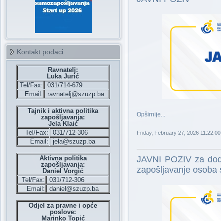
Kontakt podaci
Ravnatelj:
Luka Jurić
Tel/Fax:
031/714-679
Email:
ravnatelj@szuzp.ba
Tajnik i aktivna politika
Opširnije...
zapošljavanja:
Jela Klaić
Tel/Fax:
031/712-306
Friday, February 27, 2026 11:22:0
Email:
jela@szuzp.ba
Aktivna politika
JAVNI POZIV za dod
zapošljavanja:
zapošljavanje osoba s
Daniel Vorgić
Tel/Fax:
031/712-306
Email:
daniel@szuzp.ba
Odjel za pravne i opće
poslove:
Marinko Topić