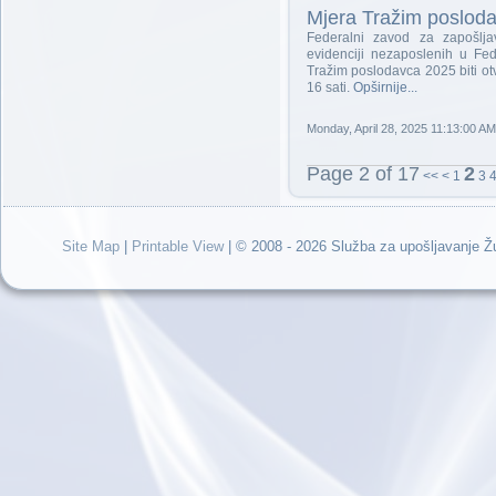
Mjera Tražim poslod
Federalni zavod za zapošljav
evidenciji nezaposlenih u Fe
Tražim poslodavca 2025 biti ot
16 sati.
Opširnije...
Monday, April 28, 2025 11:13:00 AM
Page 2 of 17
2
<<
<
1
3
Site Map
|
Printable View
| © 2008 - 2026 Služba za upošljavanje 