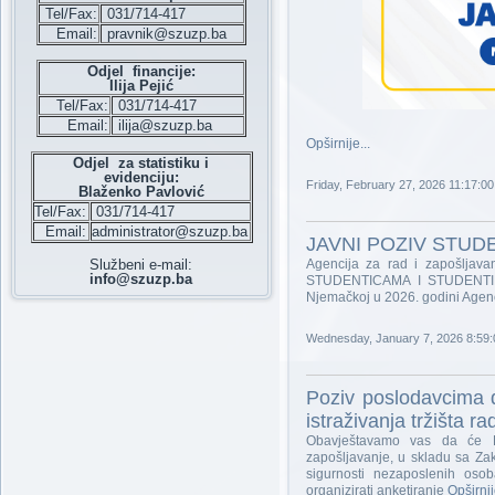
Tel/Fax:
031/714-417
Email:
pravnik@szuzp.ba
Odjel financije:
Ilija Pejić
Tel/Fax:
031/714-417
Email:
ilija@szuzp.ba
Opširnije...
Odjel za statistiku i
evidenciju:
Friday, February 27, 2026 11:17:0
Blaženko Pavlović
Tel/Fax:
031/714-417
Email:
administrator@szuzp.ba
JAVNI POZIV STUD
Službeni e-mail:
Agencija za rad i zapošljava
info@szuzp.ba
STUDENTICAMA I STUDENTIMA 
Njemačkoj u 2026. godini Agenc
Wednesday, January 7, 2026 8:59
Poziv poslodavcima d
istraživanja tržišta 
Obavještavamo vas da će F
zapošljavanje, u skladu sa Za
sigurnosti nezaposlenih oso
organizirati anketiranje
Opširnij