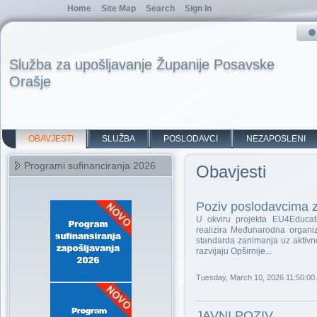
Home
Site Map
Search
Sign In
Služba za upošljavanje Županije Posavske
Orašje
OBAVJESTI
SLUŽBA
POSLODAVCI
NEZAPOSLENI
Programi sufinanciranja 2026
Obavjesti
Poziv poslodavcima z
U okviru projekta EU4Educat
realizira Međunarodna organiz
standarda zanimanja uz aktivn
razvijaju
Opširnije...
Tuesday, March 10, 2026 11:50:00
JAVNI POZIV