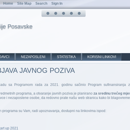
Home
Site Map
Search
Sign In
ije Posavske
DAVCI
NEZAPOSLENI
STATISTIKA
KORISNI LINKOVI
JAVA JAVNOG POZIVA
ladu sa Programom rada za 2021. godinu sačinio Program sufinansiranja za
predmetnih programa, a otvaranje javnih poziva je planirano
za sredinu trećeg mje
vce i nezaposlene osobe, da redovno prate našu web stranicu kako bi blagovremen
ih programa su Vam, radi upoznavanja, dostupni na linkovima ispod:
art up 2021