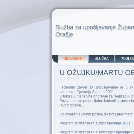
Služba za upošljavanje Župan
Orašje
OBAVJESTI
SLUŽBA
POSLO
U OŽUJKU/MARTU OB
Federalni zavod za zapošljavanje je u sk
samozapošljavanja Start up 2021.
U toku su intenzivne pripreme za realizaciju 
Pozivamo sve potencijalne korisnike, posloda
javnih poziva .
Do otvaranja javnih poziva tekstovi predmetn
Program sufinansiranja zapošljavanja 2021
Program sufinansiranja samozapošljavanja St