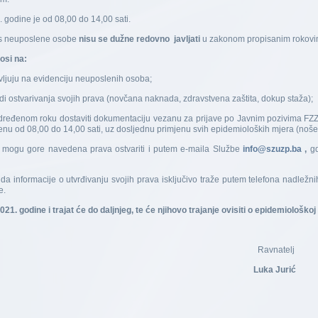
godine je od 08,00 do 14,00 sati.
us neuposlene osobe
nisu se dužne redovno javljati
u zakonom propisanim rokovi
osi na:
avljuju na evidenciju neuposlenih osoba;
di ostvarivanja svojih prava (novčana naknada, zdravstvena zaštita, dokup staža);
dređenom roku dostaviti dokumentaciju vezanu za prijave po Javnim pozivima FZZZ S
nu od 08,00 do 14,00 sati, uz dosljednu primjenu svih epidemioloških mjera (noše
mogu gore navedena prava ostvariti i putem e-maila Službe
info@szuzp.ba
,
gd
 informacije o utvrđivanju svojih prava isključivo traže putem telefona nadležn
e.
21. godine i trajat će do daljnjeg, te će njihovo trajanje ovisiti o epidemiološko
natelj
Luka Jurić