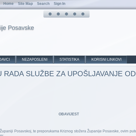
Home
Site Map
Search
Sign In
ije Posavske
DAVCI
NEZAPOSLENI
STATISTIKA
KORISNI LINKOVI
 RADA SLUŽBE ZA UPOŠLJAVANJE OD 
OBAVIJEST
Županiji Posavskoj, te preporukama Kriznog stožera Županije Posavske, ovim pute
em: