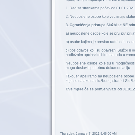
1. Rad sa strankama počev od 01.01.2021. 
2. Neuposlene osobe koje već imaju stat
3. Ograničenja pristupa Službi se NE odn
a) neuposlene osobe koje se prvi put prij
b) osobe kojima je prestao radni odnos, ra
c) poslodavce koji su obavezni Službi u o
nadležnim općinskim biroima rada u vreme
Neuposlene osobe koje su u mogućnosti 
mogu dostaviti potrebnu dokumentaciju.
Također apeliramo na neuposlene osobe da
koje se nalaze na službenoj stranici Služb
Ove mjere će se primjenjivati od 01.01.20
Rav
Thursday, January 7, 2021 9:48:00 AM