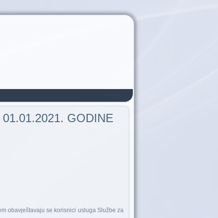
01.01.2021. GODINE
m obavještavaju se korisnici usluga Službe za