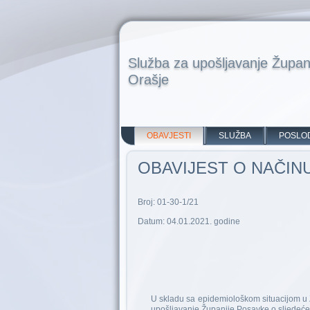
Služba za upošljavanje Župan
Orašje
OBAVJESTI
SLUŽBA
POSLO
OBAVIJEST O NAČINU
Broj: 01-30-1/21
Datum: 04.01.2021. godine
U skladu sa epidemiološkom situacijom u 
upošljavanje Županije Posavke o sljedeć