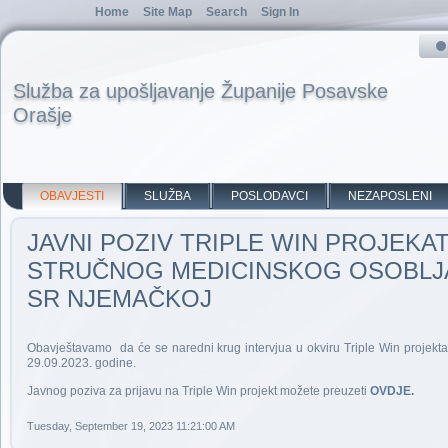
Home
Site Map
Search
Sign In
Služba za upošljavanje Županije Posavske
Orašje
OBAVJESTI
SLUŽBA
POSLODAVCI
NEZAPOSLENI
JAVNI POZIV TRIPLE WIN PROJEKA
STRUČNOG MEDICINSKOG OSOBLJA
SR NJEMAČKOJ
Obavještavamo da će se naredni krug intervjua u okviru Triple Win projekta o
29.09.2023. godine.
Javnog poziva za prijavu na Triple Win projekt možete preuzeti
OVDJE.
Tuesday, September 19, 2023 11:21:00 AM