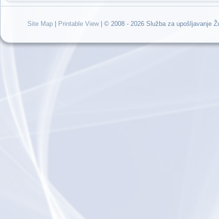
Site Map
|
Printable View
| © 2008 - 2026 Služba za upošljavanje 