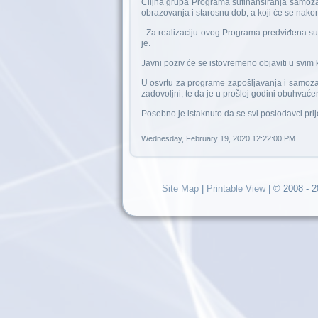
Ciljna grupa Programa sufinansiranja samozap
obrazovanja i starosnu dob, a koji će se nakon 
- Za realizaciju ovog Programa predviđena s
je.
Javni poziv će se istovremeno objaviti u svim 
U osvrtu za programe zapošljavanja i samozap
zadovoljni, te da je u prošloj godini obuhvaćen
Posebno je istaknuto da se svi poslodavci pri
Wednesday, February 19, 2020 12:22:00 PM
Site Map
|
Printable View
| © 2008 - 