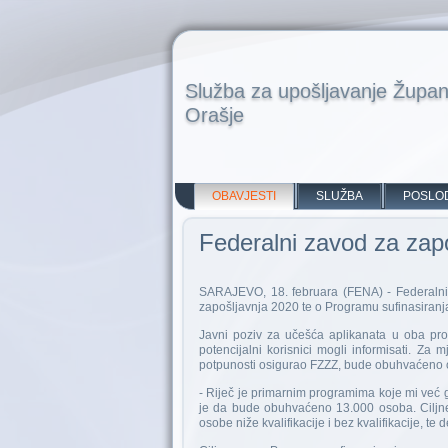
Služba za upošljavanje Župan
Orašje
OBAVJESTI
SLUŽBA
POSLO
Federalni zavod za zapo
SARAJEVO, 18. februara (FENA) - Federalni 
zapošljavnja 2020 te o Programu sufinasiranj
Javni poziv za učešća aplikanata u oba pro
potencijalni korisnici mogli informisati. Za
potpunosti osigurao FZZZ, bude obuhvaćeno 
- Riječ je primarnim programima koje mi već
je da bude obuhvaćeno 13.000 osoba. Ciljn
osobe niže kvalifikacije i bez kvalifikacije, t