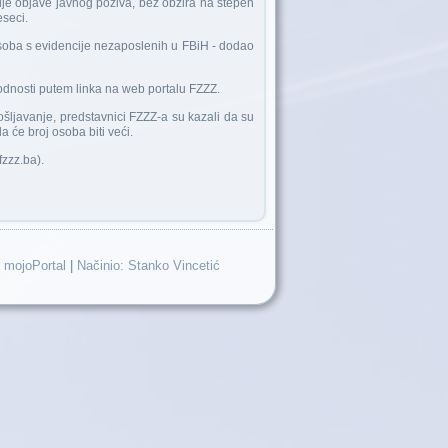
ije objave javnog poziva, bez obzira na stepen
eseci.
soba s evidencije nezaposlenih u FBiH - dodao
 podnosti putem linka na web portalu FZZZ.
šljavanje, predstavnici FZZZ-a su kazali da su
a će broj osoba biti veći.
fzzz.ba).
 mojoPortal
|
Načinio: Stanko Vincetić