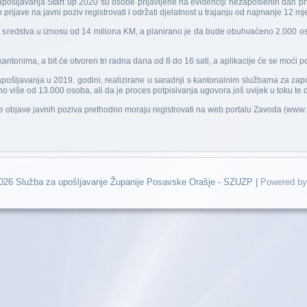
ošljavanja Start up 2020 su osobe prijavljene na evidenciji nezaposlenih dan pr
prijave na javni poziv registrovati i održati djelatnost u trajanju od najmanje 12 mj
u sredstva u iznosu od 14 miliona KM, a planirano je da bude obuhvaćeno 2.000 o
kantonima, a bit će otvoren tri radna dana od 8 do 16 sati, a aplikacije će se moći
ošljavanja u 2019. godini, realizirane u saradnji s kantonalnim službama za zapo
o više od 13.000 osoba, ali da je proces potpisivanja ugovora još uvijek u toku te d
je objave javnih poziva prethodno moraju registrovati na web portalu Zavoda (www.
2026 Služba za upošljavanje Županije Posavske Orašje - SZUZP |
Powered by