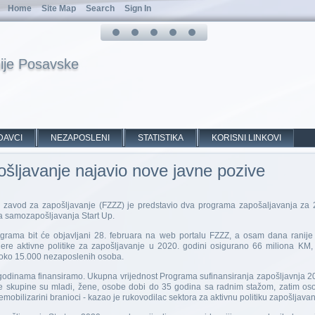
Home
Site Map
Search
Sign In
ije Posavske
DAVCI
NEZAPOSLENI
STATISTIKA
KORISNI LINKOVI
šljavanje najavio nove javne pozive
zavod za zapošljavanje (FZZZ) je predstavio dva programa zapošaljavanja za 
a samozapošljavanja Start Up.
grama bit će objavljani 28. februara na web portalu FZZZ, a osam dana ranije 
 mjere aktivne politike za zapošljavanje u 2020. godini osigurano 66 miliona KM
oko 15.000 nezaposlenih osoba.
 godinama finansiramo. Ukupna vrijednost Programa sufinansiranja zapošljavnja 20
e skupine su mladi, žene, osobe dobi do 35 godina sa radnim stažom, zatim os
e demobilizarini branioci - kazao je rukovodilac sektora za aktivnu politiku zapošljav