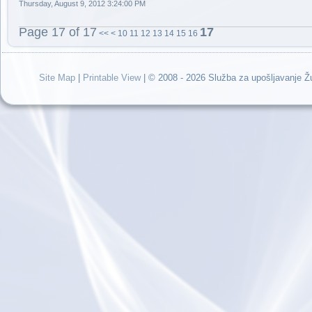
Thursday, August 9, 2012 3:24:00 PM
Page 17 of 17
17
<<
<
10
11
12
13
14
15
16
Site Map
|
Printable View
| © 2008 - 2026 Služba za upošljavanje 