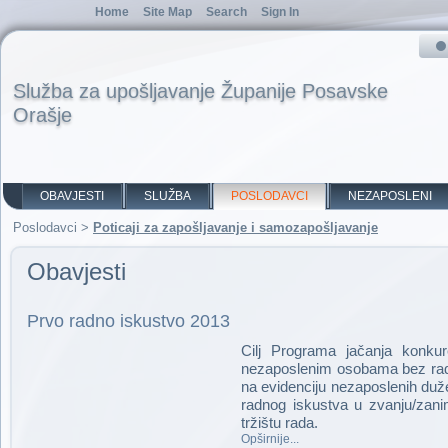
Home
Site Map
Search
Sign In
Služba za upošljavanje Županije Posavske
Orašje
OBAVJESTI
SLUŽBA
POSLODAVCI
NEZAPOSLENI
Poslodavci
>
Poticaji za zapošljavanje i samozapošljavanje
Obavjesti
Prvo radno iskustvo 2013
Cilj Programa jačanja konku
nezaposlenim osobama bez radno
na evidenciju nezaposlenih duže
radnog iskustva u zvanju/zani
tržištu rada.
Opširnije...