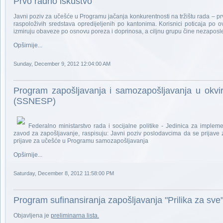
Prvo radno iskustvo
Javni poziv za učešće u Programu jačanja konkurentnosti na tržištu rada – prv
raspoloživih sredstava opredijeljenih po kantonima. Korisnici poticaja po
izmiruju obaveze po osnovu poreza i doprinosa, a ciljnu grupu čine nezapos
Opširnije...
Sunday, December 9, 2012 12:04:00 AM
Program zapošljavanja i samozapošljavanja u okvir
(SSNESP)
Federalno ministarstvo rada i socijalne politike - Jedinica za impl
zavod za zapošljavanje, raspisuju: Javni poziv poslodavcima da se prijav
prijave za učešće u Programu samozapošljavanja
Opširnije...
Saturday, December 8, 2012 11:58:00 PM
Program sufinansiranja zapošljavanja "Prilika za sve
Objavljena je
preliminarna lista.