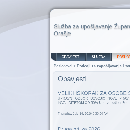
Služba za upošljavanje Župan
Orašje
OBAVJESTI
SLUŽBA
POSLO
Poslodavci
>
Poticaji za zapošljavanje i 
Obavjesti
VELIKI ISKORAK ZA OSOBE 
UPRAVNI ODBOR USVOJIO NOVE PRAVI
INVALIDITETOM OD 50% Upravni odbor Fonda za
Thursday, July 16, 2026 8:38:00 AM
Druga prilika 2026