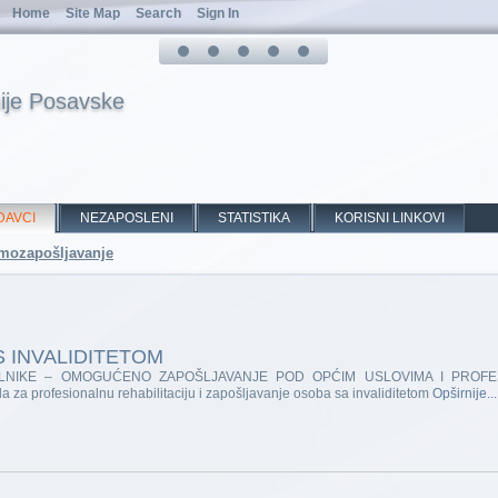
Home
Site Map
Search
Sign In
ije Posavske
DAVCI
NEZAPOSLENI
STATISTIKA
KORISNI LINKOVI
samozapošljavanje
S INVALIDITETOM
LNIKE – OMOGUĆENO ZAPOŠLJAVANJE POD OPĆIM USLOVIMA I PROFES
 profesionalnu rehabilitaciju i zapošljavanje osoba sa invaliditetom
Opširnije...