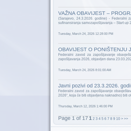
VAŽNA OBAVIJEST – PROGR
(Sarajevo, 24.3.2026. godine) - Federalni
sufinansiranja samozapošljavanja – Start up
Tuesday, March 24, 2026 12:28:00 PM
OBAVIJEST O PONIŠTENJU 
Federalni zavod za zapošljavanje obavješt
zapošljavanja 2026, objavljen dana 23.03.20
Tuesday, March 24, 2026 8:01:00 AM
Javni pozivi od 23.3.2026. god
Federalni zavod za zapošljavanje obavješta
2026“, koja će biti objavljena naknadno) biti 
Thursday, March 12, 2026 1:46:00 PM
Page 1 of 17
1
2
3
4
5
6
7
8
9
10
>
>>