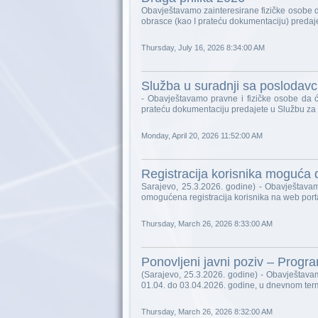
Obavještavamo zainteresirane fizičke osobe d
obrasce (kao I prateću dokumentaciju) predaj
Thursday, July 16, 2026 8:34:00 AM
Služba u suradnji sa poslodavc
- Obavještavamo pravne i fizičke osobe da ć
prateću dokumentaciju predajete u Službu za
Monday, April 20, 2026 11:52:00 AM
Registracija korisnika moguća 
Sarajevo, 25.3.2026. godine) - Obavještavam
omogućena registracija korisnika na web port
Thursday, March 26, 2026 8:33:00 AM
Ponovljeni javni poziv – Progr
(Sarajevo, 25.3.2026. godine) - Obavještava
01.04. do 03.04.2026. godine, u dnevnom term
Thursday, March 26, 2026 8:32:00 AM