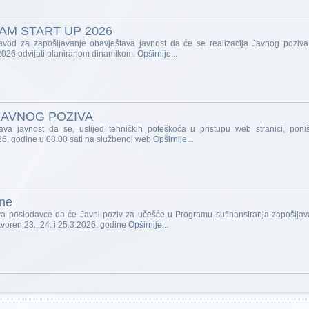
AM START UP 2026
 zavod za zapošljavanje obavještava javnost da će se realizacija Javnog poz
 2026 odvijati planiranom dinamikom.
Opširnije...
JAVNOG POZIVA
ava javnost da se, uslijed tehničkih poteškoća u pristupu web stranici, poni
26. godine u 08:00 sati na službenoj web
Opširnije...
ine
va poslodavce da će Javni poziv za učešće u Programu sufinansiranja zapošlja
otvoren 23., 24. i 25.3.2026. godine
Opširnije...