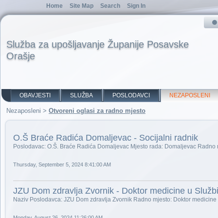
Home
Site Map
Search
Sign In
Služba za upošljavanje Županije Posavske
Orašje
OBAVJESTI
SLUŽBA
POSLODAVCI
NEZAPOSLENI
Nezaposleni
>
Otvoreni oglasi za radno mjesto
O.Š Braće Radića Domaljevac - Socijalni radnik
Poslodavac: O.Š. Braće Radića Domaljevac Mjesto rada: Domaljevac Radno mj
Thursday, September 5, 2024 8:41:00 AM
JZU Dom zdravlja Zvornik - Doktor medicine u Služb
Naziv Poslodavca: JZU Dom zdravlja Zvornik Radno mjesto: Doktor medicine 
Monday, August 26, 2024 11:26:00 AM