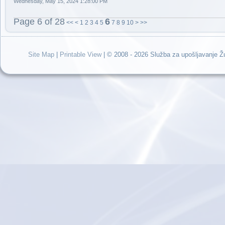
Wednesday, May 15, 2024 1:28:00 PM
Page 6 of 28
6
<<
<
1
2
3
4
5
7
8
9
10
>
>>
Site Map
|
Printable View
| © 2008 - 2026 Služba za upošljavanje 